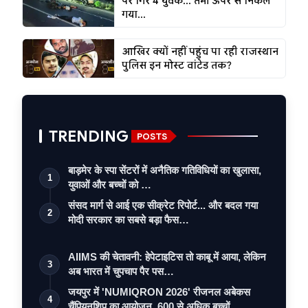
पर गिरे 4 युवक... तभी ऊपर से निकल
गया...
आखिर क्यों नहीं पहुंच पा रही राजस्थान
पुलिस इन मोस्ट वांटेड तक?
TRENDING
POSTS
बाड़मेर के स्पा सेंटरों में अनैतिक गतिविधियों का खुलासा,
1
युवाओं और बच्चों को …
संसद मार्ग से आई एक सीक्रेट रिपोर्ट... और बदल गया
2
मोदी सरकार का सबसे बड़ा फैस…
AIIMS की चेतावनी: हेपेटाइटिस तो काबू में आया, लेकिन
3
अब भारत में चुपचाप पैर पस…
जयपुर में 'NUMIQRON 2026' रीजनल अबेकस
4
चैंपियनशिप का आयोजन, 600 से अधिक बच्चों…