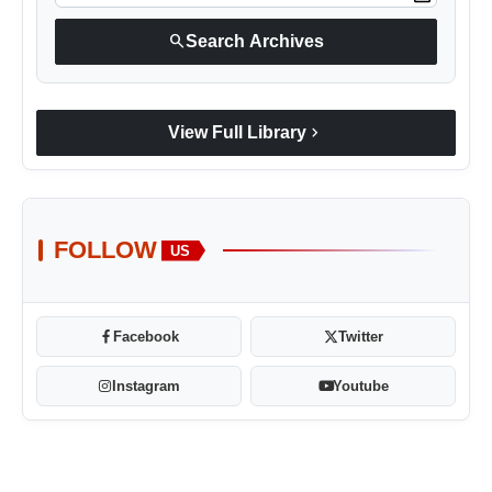
search
Search Archives
chevron_right
View Full Library
FOLLOW
US
Facebook
Twitter
Instagram
Youtube