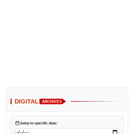
DIGITAL
ARCHIVES
calendar_today
Jump to specific date: