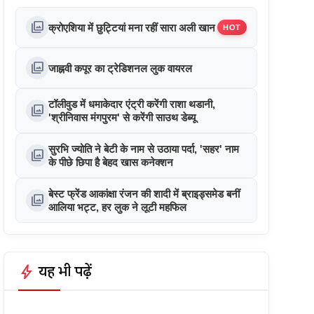
photo_library
क्रोएशिया में छुट्टियां मना रहीं सारा अली खान
HOT
photo_library
जाह्नवी कपूर का ट्रेडिशनल लुक वायरल
टॉलीवुड में धमाकेदार एंट्री करेंगी राशा थडानी,
photo_library
'श्रीनिवास मंगपुरम' से करेंगी साउथ डेब्यू
सुरभि ज्योति ने बेटी के नाम से उठाया पर्दा, 'सहर' नाम
photo_library
के पीछे छिपा है बेहद खास कनेक्शन
बेस्ट फ्रेंड आकांक्षा रंजन की शादी में ब्राइड्समेड बनीं
photo_library
आलिया भट्ट, हर लुक ने लूटी महफिल
bolt
यह भी पढ़ें