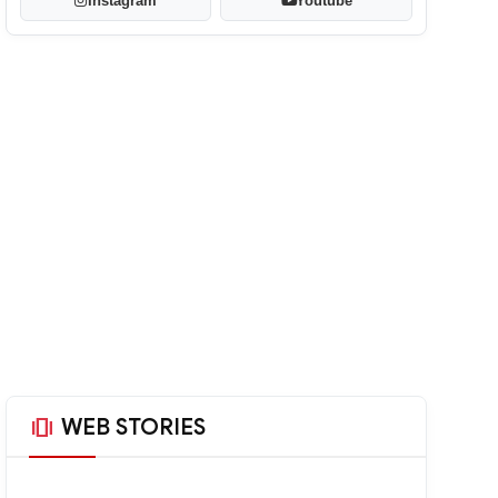
Instagram
Youtube
amp_stories
WEB STORIES