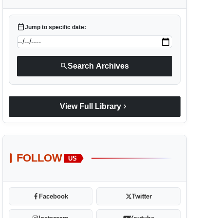
calendar_today
Jump to specific date:
search
Search Archives
chevron_right
View Full Library
FOLLOW
US
Facebook
Twitter