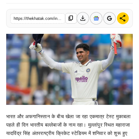
खेल
download
share
content_copy
https://thekhatak.com/india-vs-afghanistan-one-off-test-shubman-gill-century-kl-rahul-hundred-day-1
लाइफस्टाइल
अंतर्राष्ट्रीय
भारत और अफगानिस्तान के बीच खेला जा रहा एकमात्र टेस्ट मुकाबला
पहले ही दिन भारतीय बल्लेबाजों के नाम रहा। मुल्लांपुर स्थित महाराजा
यादविंद्र सिंह अंतरराष्ट्रीय क्रिकेट स्टेडियम में शनिवार को शुरू हुए