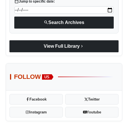
calendar_today
Jump to specific date:
search
Search Archives
chevron_right
View Full Library
FOLLOW
US
Facebook
Twitter
Instagram
Youtube