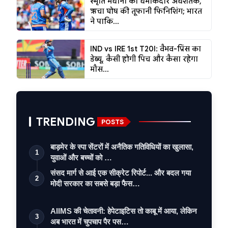
स्मृति मंधाना का धमाकेदार अर्धशतक,
ऋचा घोष की तूफानी फिनिशिंग; भारत
ने पाकि...
IND vs IRE 1st T20I: वैभव-प्रिंस का
डेब्यू, कैसी होगी पिच और कैसा रहेगा
मौस...
TRENDING
POSTS
बाड़मेर के स्पा सेंटरों में अनैतिक गतिविधियों का खुलासा,
1
युवाओं और बच्चों को …
संसद मार्ग से आई एक सीक्रेट रिपोर्ट... और बदल गया
2
मोदी सरकार का सबसे बड़ा फैस…
AIIMS की चेतावनी: हेपेटाइटिस तो काबू में आया, लेकिन
3
अब भारत में चुपचाप पैर पस…