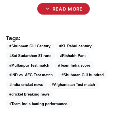
expand_more
READ MORE
Tags:
#Shubman Gill Century
#KL Rahul century
#Sai Sudarshan 81 runs
#Rishabh Pant
#Mullanpur Test match
#Team India score
#IND vs. AFG Test match
#Shubman Gill hundred
#India cricket news
#Afghanistan Test match
#cricket breaking news
#Team India batting performance.