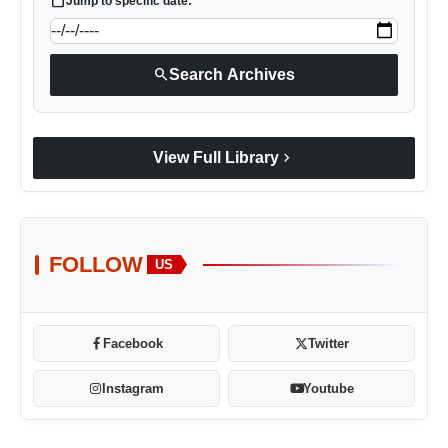
calendar_today
Jump to specific date:
search
Search Archives
chevron_right
View Full Library
FOLLOW
US
Facebook
Twitter
Instagram
Youtube