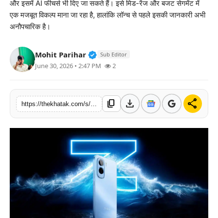
और इसमें AI फीचर्स भी दिए जा सकते हैं। इसे मिड-रेंज और बजट सेगमेंट में
खेल
एक मजबूत विकल्प माना जा रहा है, हालांकि लॉन्च से पहले इसकी जानकारी अभी
अनौपचारिक है।
लाइफस्टाइल
Verified Public Figure • 11 Jun, 2
Mohit Parihar
Sub Editor
अंतर्राष्ट्रीय
June 30, 2026 • 2:47 PM
2
download
share
content_copy
https://thekhatak.com/s/2f2c7d