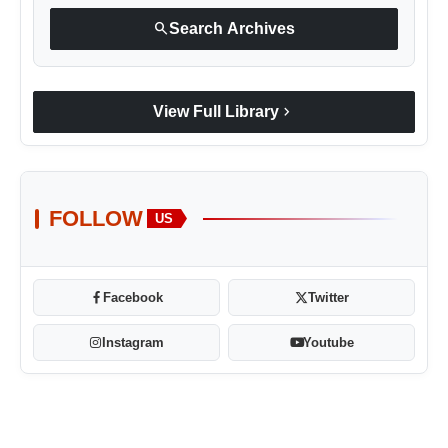
search
Search Archives
chevron_right
View Full Library
FOLLOW
US
Facebook
Twitter
Instagram
Youtube