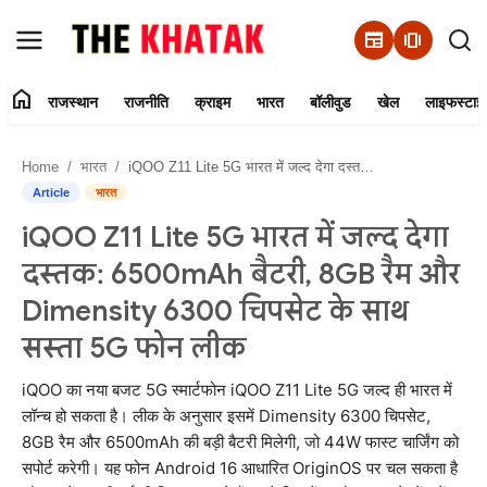
newspaper
amp_stories
home
राजस्थान
राजनीति
क्राइम
भारत
बॉलीवुड
खेल
लाइफस्टाइ
Home
Home
भारत
iQOO Z11 Lite 5G भारत में जल्द देगा दस्तक: 6500mAh बैटरी, 8GB रैम और Dimensity 6300 चिपसेट के साथ सस्ता 5G फोन लीक
Contact Us
Article
भारत
iQOO Z11 Lite 5G भारत में जल्द देगा
राजस्थान
दस्तक: 6500mAh बैटरी, 8GB रैम और
राजनीति
Dimensity 6300 चिपसेट के साथ
सस्ता 5G फोन लीक
क्राइम
iQOO का नया बजट 5G स्मार्टफोन iQOO Z11 Lite 5G जल्द ही भारत में
भारत
लॉन्च हो सकता है। लीक के अनुसार इसमें Dimensity 6300 चिपसेट,
8GB रैम और 6500mAh की बड़ी बैटरी मिलेगी, जो 44W फास्ट चार्जिंग को
बॉलीवुड
सपोर्ट करेगी। यह फोन Android 16 आधारित OriginOS पर चल सकता है