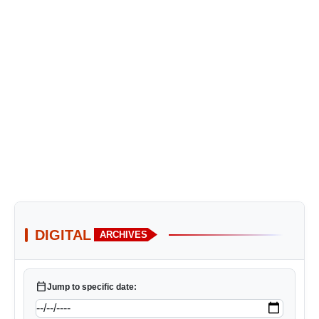
DIGITAL
ARCHIVES
calendar_today
Jump to specific date: