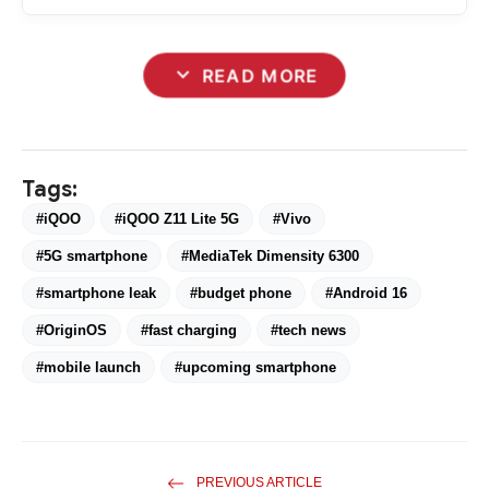
expand_more
READ MORE
Tags:
#iQOO
#iQOO Z11 Lite 5G
#Vivo
#5G smartphone
#MediaTek Dimensity 6300
#smartphone leak
#budget phone
#Android 16
#OriginOS
#fast charging
#tech news
#mobile launch
#upcoming smartphone
PREVIOUS ARTICLE