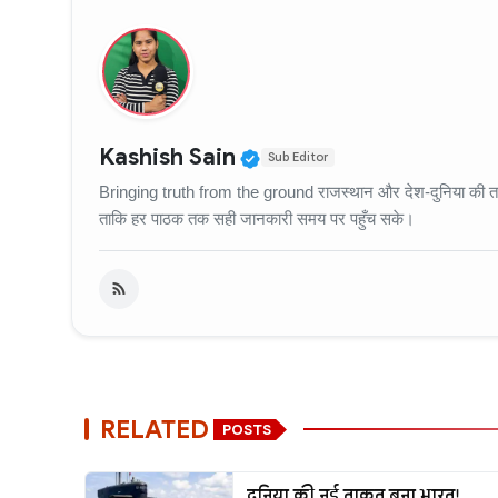
Verified Public Figure
Kashish Sain
Sub Editor
Bringing truth from the ground राजस्थान और देश-दुनिया की ताज़
ताकि हर पाठक तक सही जानकारी समय पर पहुँच सके।
RELATED
POSTS
दुनिया की नई ताकत बना भारत!