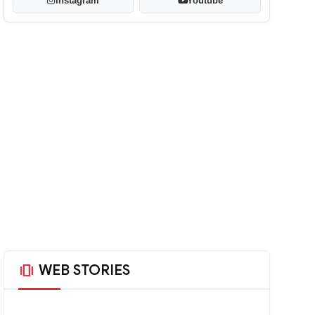
Instagram
Youtube
amp_stories
WEB STORIES