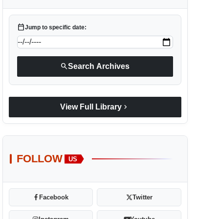
calendar_today
Jump to specific date:
search
Search Archives
chevron_right
View Full Library
FOLLOW
US
Facebook
Twitter