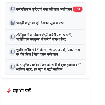
photo_library
क्रोएशिया में छुट्टियां मना रहीं सारा अली खान
HOT
photo_library
जाह्नवी कपूर का ट्रेडिशनल लुक वायरल
टॉलीवुड में धमाकेदार एंट्री करेंगी राशा थडानी,
photo_library
'श्रीनिवास मंगपुरम' से करेंगी साउथ डेब्यू
सुरभि ज्योति ने बेटी के नाम से उठाया पर्दा, 'सहर' नाम
photo_library
के पीछे छिपा है बेहद खास कनेक्शन
बेस्ट फ्रेंड आकांक्षा रंजन की शादी में ब्राइड्समेड बनीं
photo_library
आलिया भट्ट, हर लुक ने लूटी महफिल
bolt
यह भी पढ़ें