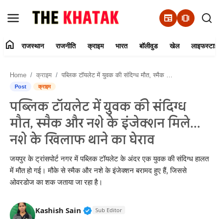
newspaper
amp_stories
home
राजस्थान
राजनीति
क्राइम
भारत
बॉलीवुड
खेल
लाइफस्टाइ
Home
Home
क्राइम
पब्लिक टॉयलेट में युवक की संदिग्ध मौत, स्मैक और नशे के इंजेक्शन मिले... नशे के खिलाफ थाने का घेराव
Contact Us
Post
क्राइम
पब्लिक टॉयलेट में युवक की संदिग्ध
राजस्थान
मौत, स्मैक और नशे के इंजेक्शन मिले...
राजनीति
नशे के खिलाफ थाने का घेराव
क्राइम
जयपुर के ट्रांसपोर्ट नगर में पब्लिक टॉयलेट के अंदर एक युवक की संदिग्ध हालत
में मौत हो गई। मौके से स्मैक और नशे के इंजेक्शन बरामद हुए हैं, जिससे
ओवरडोज का शक जताया जा रहा है।
भारत
बॉलीवुड
Verified Public Figure • 11 Jun, 20
Kashish Sain
Sub Editor