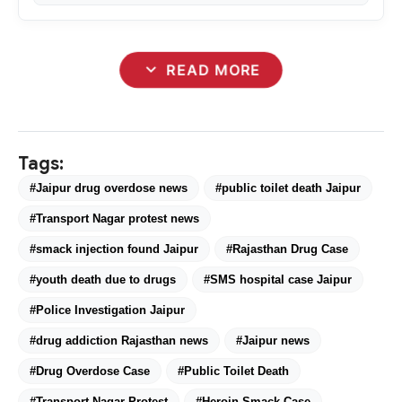
expand_more
READ MORE
Tags:
#Jaipur drug overdose news
#public toilet death Jaipur
#Transport Nagar protest news
#smack injection found Jaipur
#Rajasthan Drug Case
#youth death due to drugs
#SMS hospital case Jaipur
#Police Investigation Jaipur
#drug addiction Rajasthan news
#Jaipur news
#Drug Overdose Case
#Public Toilet Death
#Transport Nagar Protest
#Heroin Smack Case