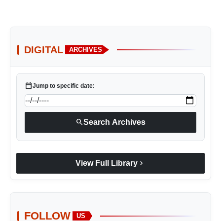
DIGITAL
ARCHIVES
calendar_today
Jump to specific date:
search
Search Archives
chevron_right
View Full Library
FOLLOW
US