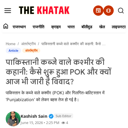
newspaper
amp_stories
home
राजस्थान
राजनीति
क्राइम
भारत
बॉलीवुड
खेल
लाइफस्टाइ
Home
Home
अंतर्राष्ट्रीय
पाकिस्तानी कब्जे वाले कश्मीर की कहानी: कैसे शुरू हुआ POK और क्यों आज भी जारी है विवाद?
Contact Us
Article
अंतर्राष्ट्रीय
पाकिस्तानी कब्जे वाले कश्मीर की
राजस्थान
कहानी: कैसे शुरू हुआ POK और क्यों
राजनीति
आज भी जारी है विवाद?
क्राइम
पाकिस्तान के कब्जे वाले कश्मीर (POK) और गिलगित-बाल्टिस्तान में
‘Punjabization’ को लेकर बहस तेज हो गई है।
भारत
Verified Public Figure • 11 Jun, 20
Kashish Sain
Sub Editor
बॉलीवुड
June 15, 2026 • 2:25 PM
4