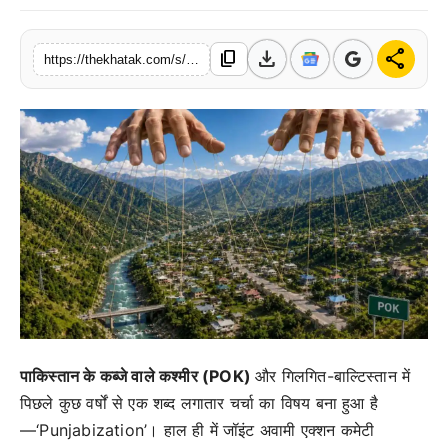
खेल
download
share
content_copy
https://thekhatak.com/s/585338
लाइफस्टाइल
अंतर्राष्ट्रीय
पाकिस्तान के कब्जे वाले कश्मीर (POK)
और गिलगित-बाल्टिस्तान में
पिछले कुछ वर्षों से एक शब्द लगातार चर्चा का विषय बना हुआ है
—‘Punjabization’। हाल ही में जॉइंट अवामी एक्शन कमेटी