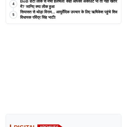
BoB डेटा लीक से मची हलचल! कहीं आपका अकाउंट भी तो नहीं खतरे
4
में? जानिए क्या लीक हुआ
सियासत से थोड़ा विराम... आयुर्वेदिक उपचार के लिए ऋषिकेश पहुंचे शिव
5
विधायक रविंद्र सिंह भाटी!