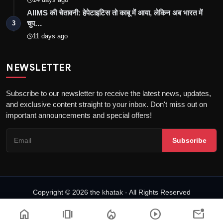
AIIMS की चेतावनी: हेपेटाइटिस तो काबू में आया, लेकिन अब भारत में
चुप…
3
11 days ago
NEWSLETTER
Subscribe to our newsletter to receive the latest news, updates,
and exclusive content straight to your inbox. Don't miss out on
important announcements and special offers!
Subscribe
Copyright © 2026 the khatak - All Rights Reserved
About us
Privacy Policy
DMCA Policy
Terms & Conditions
home
amp_stories
local_fire_department
play_circle
mark_email_unread
Fact-Checking Policy