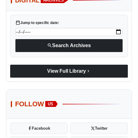
DIGITAL
ARCHIVES
calendar_today
Jump to specific date:
search
Search Archives
chevron_right
View Full Library
FOLLOW
US
Facebook
Twitter