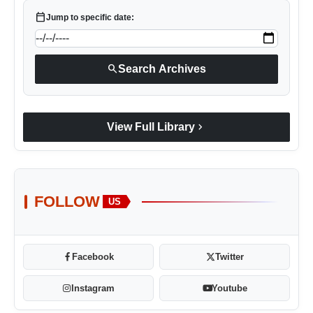
calendar_today
Jump to specific date:
search
Search Archives
chevron_right
View Full Library
FOLLOW
US
Facebook
Twitter
Instagram
Youtube