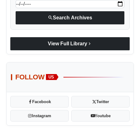
search
Search Archives
chevron_right
View Full Library
FOLLOW
US
Facebook
Twitter
Instagram
Youtube