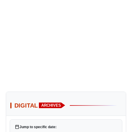
DIGITAL
ARCHIVES
calendar_today
Jump to specific date: