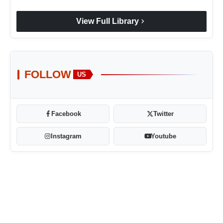
chevron_right
View Full Library
FOLLOW
US
Facebook
Twitter
Instagram
Youtube