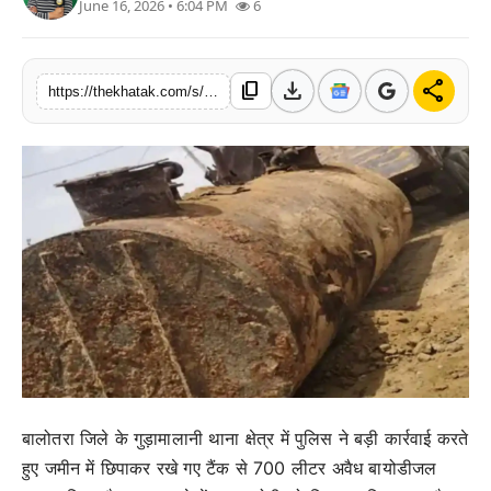
June 16, 2026 • 6:04 PM
6
खेल
लाइफस्टाइल
download
share
content_copy
https://thekhatak.com/s/e339c7
अंतर्राष्ट्रीय
बालोतरा जिले के गुड़ामालानी थाना क्षेत्र में पुलिस ने बड़ी कार्रवाई करते
हुए जमीन में छिपाकर रखे गए टैंक से 700 लीटर अवैध बायोडीजल