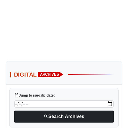
DIGITAL
ARCHIVES
calendar_today
Jump to specific date:
search
Search Archives