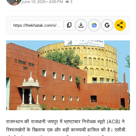
June 19, 2026 • 4:00 PM
3
खेल
लाइफस्टाइल
download
share
content_copy
https://thekhatak.com/s/3b8f27
अंतर्राष्ट्रीय
राजस्थान की राजधानी जयपुर में भ्रष्टाचार निरोधक ब्यूरो (ACB) ने
रिश्वतखोरों के खिलाफ एक और बड़ी कामयाबी हासिल की है। एसीबी