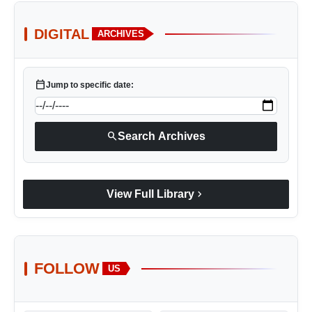
DIGITAL
ARCHIVES
calendar_today
Jump to specific date:
search
Search Archives
chevron_right
View Full Library
FOLLOW
US