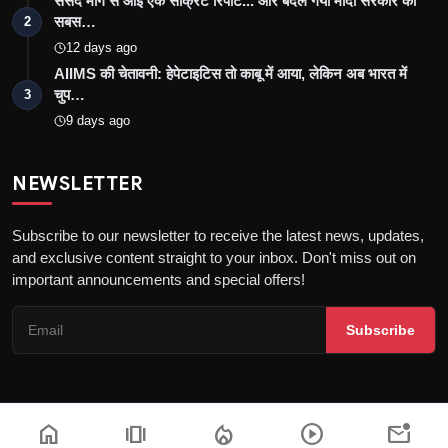
संसद मार्ग से आई एक सीक्रेट रिपोर्ट... और बदल गया मोदी सरकार का
सबस…
2
12 days ago
AIIMS की चेतावनी: हेपेटाइटिस तो काबू में आया, लेकिन अब भारत में
चुप…
3
9 days ago
NEWSLETTER
Subscribe to our newsletter to receive the latest news, updates,
and exclusive content straight to your inbox. Don't miss out on
important announcements and special offers!
Subscribe
home
amp_stories
local_fire_department
play_circle
mark_email_unread
Copyright © 2026 the khatak - All Rights Reserved