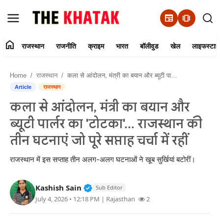
newspaper
amp_stories
home
राजस्थान
राजनीति
क्राइम
भारत
बॉलीवुड
खेल
लाइफस्टाइ
Home
Home
राजस्थान
कला से आंदोलन, मंत्री का बयान और ब्यूटी पार्लर का 'टोटका'... राजस्थान की तीन घटनाएं जो पूरे सप्ताह चर्चा में रहीं
Contact Us
Article
राजस्थान
कला से आंदोलन, मंत्री का बयान और
राजस्थान
ब्यूटी पार्लर का 'टोटका'... राजस्थान की
राजनीति
तीन घटनाएं जो पूरे सप्ताह चर्चा में रहीं
क्राइम
राजस्थान में इस सप्ताह तीन अलग-अलग घटनाओं ने खूब सुर्खियां बटोरीं।
भारत
Verified Public Figure • 11 Jun, 20
Kashish Sain
Sub Editor
July 4, 2026 • 12:18 PM
| Rajasthan
2
बॉलीवुड