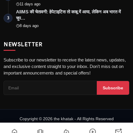
11 days ago
AIIMS की चेतावनी: हेपेटाइटिस तो काबू में आया, लेकिन अब भारत में
चुप…
3
8 days ago
NEWSLETTER
Subscribe to our newsletter to receive the latest news, updates,
and exclusive content straight to your inbox. Don't miss out on
important announcements and special offers!
Subscribe
Copyright © 2026 the khatak - All Rights Reserved
About us
Privacy Policy
DMCA Policy
Terms & Conditions
home
amp_stories
local_fire_department
play_circle
mark_email_unread
Fact-Checking Policy