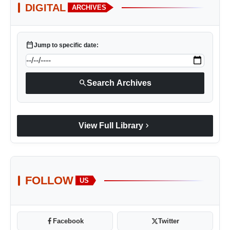
DIGITAL
ARCHIVES
calendar_today
Jump to specific date:
search
Search Archives
chevron_right
View Full Library
FOLLOW
US
Facebook
Twitter