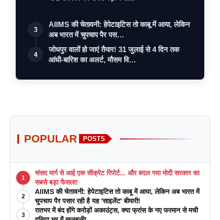
AIIMS की चेतावनी: हेपेटाइटिस तो काबू में आया, लेकिन
3
अब भारत में चुपचाप पैर पस…
जोधपुर वालों हो जाएं तैयार! 31 जुलाई से 4 दिन तक
4
आंधी-बारिश का अलर्ट, मौसम वि…
POPULAR
POSTS
संसद मार्ग से आई एक सीक्रेट रिपोर्ट... और बदल गया मोदी सरकार का
1
सबसे बड़ा फैसला!
AIIMS की चेतावनी: हेपेटाइटिस तो काबू में आया, लेकिन अब भारत में
2
चुपचाप पैर पसार रही है यह 'साइलेंट' बीमारी!
रातभर में बंद होंगे करोड़ों अकाउंट्स, क्या फ्रांस के नए फरमान से मची
3
दुनिया भर में खलबली!