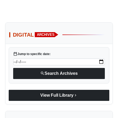
DIGITAL
ARCHIVES
calendar_today
Jump to specific date:
search
Search Archives
chevron_right
View Full Library