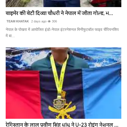
खेल
बाड़मेर की बेटी दिव्या चौधरी ने नेपाल में जीता गोल्ड, भ...
लाइफस्टाइल
TEAM KHATAK
2 days ago
306
नेपाल के पोखरा में आयोजित इंडो-नेपाल इंटरनेशनल मिनीफुटबॉल फाइव चैंपियनशिप
अंतर्राष्ट्रीय
में बा...
रेगिस्तान के लाल प्रवीण सिंह धांधू ने U-23 रोइंग नेशनल ...