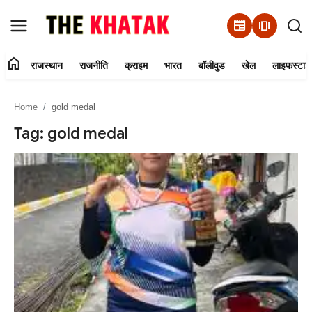
newspaper
amp_stories
home
राजस्थान
राजनीति
क्राइम
भारत
बॉलीवुड
खेल
लाइफस्टाइ
Home
Home
gold medal
Contact Us
Tag: gold medal
राजस्थान
राजनीति
क्राइम
भारत
बॉलीवुड