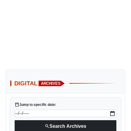
DIGITAL
ARCHIVES
calendar_today
Jump to specific date:
search
Search Archives