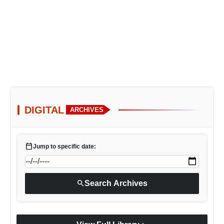
DIGITAL
ARCHIVES
calendar_today
Jump to specific date:
search
Search Archives