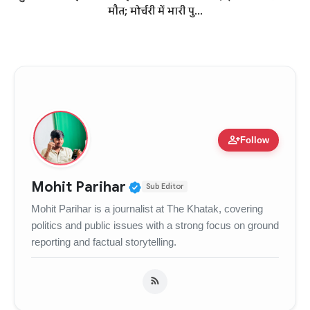
मौत; मोर्चरी में भारी पु...
person_add
Follow
Verified Public Figure • 
Mohit Parihar
Sub Editor
Mohit Parihar is a journalist at The Khatak, covering
politics and public issues with a strong focus on ground
reporting and factual storytelling.