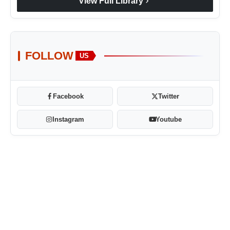
chevron_right
View Full Library
FOLLOW
US
Facebook
Twitter
Instagram
Youtube