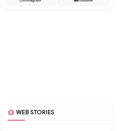
Instagram
Youtube
amp_stories
WEB STORIES