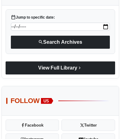
calendar_today
Jump to specific date:
search
Search Archives
chevron_right
View Full Library
FOLLOW
US
Facebook
Twitter