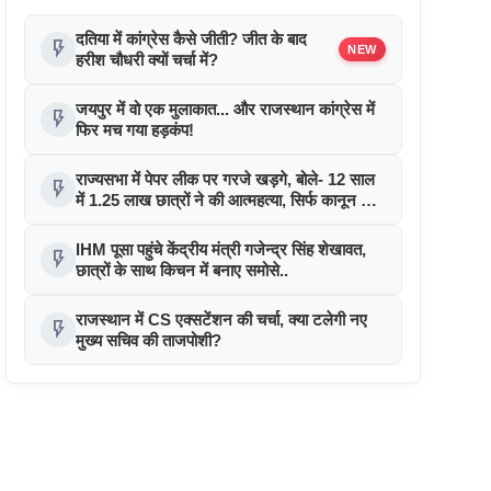
दतिया में कांग्रेस कैसे जीती? जीत के बाद
flash_on
NEW
हरीश चौधरी क्यों चर्चा में?
जयपुर में वो एक मुलाकात... और राजस्थान कांग्रेस में
flash_on
फिर मच गया हड़कंप!
राज्यसभा में पेपर लीक पर गरजे खड़गे, बोले- 12 साल
flash_on
में 1.25 लाख छात्रों ने की आत्महत्या, सिर्फ कानून नहीं
व्यवस्था बदलो!
IHM पूसा पहुंचे केंद्रीय मंत्री गजेन्द्र सिंह शेखावत,
flash_on
छात्रों के साथ किचन में बनाए समोसे..
राजस्थान में CS एक्सटेंशन की चर्चा, क्या टलेगी नए
flash_on
मुख्य सचिव की ताजपोशी?