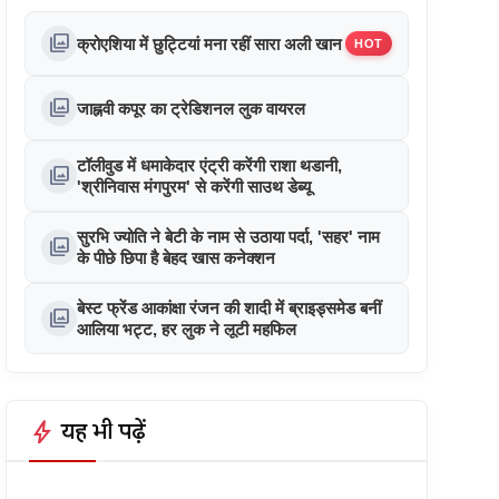
photo_library
क्रोएशिया में छुट्टियां मना रहीं सारा अली खान
HOT
photo_library
जाह्नवी कपूर का ट्रेडिशनल लुक वायरल
टॉलीवुड में धमाकेदार एंट्री करेंगी राशा थडानी,
photo_library
'श्रीनिवास मंगपुरम' से करेंगी साउथ डेब्यू
सुरभि ज्योति ने बेटी के नाम से उठाया पर्दा, 'सहर' नाम
photo_library
के पीछे छिपा है बेहद खास कनेक्शन
बेस्ट फ्रेंड आकांक्षा रंजन की शादी में ब्राइड्समेड बनीं
photo_library
आलिया भट्ट, हर लुक ने लूटी महफिल
bolt
यह भी पढ़ें