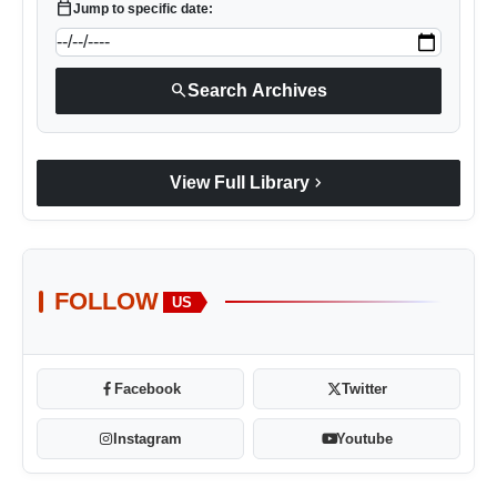
calendar_today
Jump to specific date:
search
Search Archives
chevron_right
View Full Library
FOLLOW
US
Facebook
Twitter
Instagram
Youtube