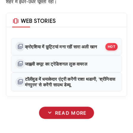
शहर में इधर-उधर घूमता रहा।
amp_stories
WEB STORIES
photo_library
क्रोएशिया में छुट्टियां मना रहीं सारा अली खान
HOT
photo_library
जाह्नवी कपूर का ट्रेडिशनल लुक वायरल
टॉलीवुड में धमाकेदार एंट्री करेंगी राशा थडानी, 'श्रीनिवास
photo_library
मंगपुरम' से करेंगी साउथ डेब्यू
expand_more
READ MORE