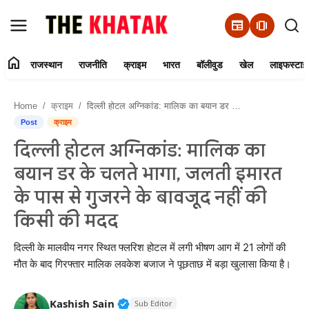
newspaper
amp_stories
home
राजस्थान
राजनीति
क्राइम
भारत
बॉलीवुड
खेल
लाइफस्टाइ
Home
Home
क्राइम
दिल्ली होटल अग्निकांड: मालिक का बयान डर के चलते भागा, जलती इमारत के पास से गुजरने के बावजूद नहीं की किसी की मदद
Contact Us
Post
क्राइम
दिल्ली होटल अग्निकांड: मालिक का
राजस्थान
बयान डर के चलते भागा, जलती इमारत
राजनीति
के पास से गुजरने के बावजूद नहीं की
किसी की मदद
क्राइम
दिल्ली के मालवीय नगर स्थित फ्लरिश होटल में लगी भीषण आग में 21 लोगों की
भारत
मौत के बाद गिरफ्तार मालिक लवकेश बजाज ने पूछताछ में बड़ा खुलासा किया है।
बॉलीवुड
Verified Public Figure • 11 Jun, 20
Kashish Sain
Sub Editor