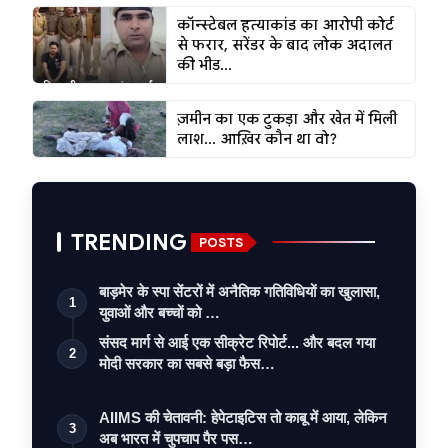
कॉन्स्टेबल हत्याकांड का आरोपी कोर्ट
से फरार, सरेंडर के बाद लोक अदालत
की भीड...
ज़मीन का एक टुकड़ा और खेत में मिली
लाश... आख़िर कौन था वो?
TRENDING
POSTS
बाड़मेर के स्पा सेंटरों में अनैतिक गतिविधियों का खुलासा,
1
युवाओं और बच्चों को …
संसद मार्ग से आई एक सीक्रेट रिपोर्ट... और बदल गया
2
मोदी सरकार का सबसे बड़ा फैस…
AIIMS की चेतावनी: हेपेटाइटिस तो काबू में आया, लेकिन
3
अब भारत में चुपचाप पैर पस…