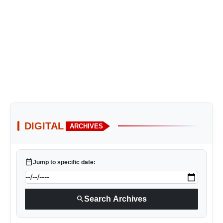
DIGITAL
ARCHIVES
calendar_today
Jump to specific date:
search
Search Archives