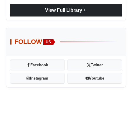
chevron_right
View Full Library
FOLLOW
US
Facebook
Twitter
Instagram
Youtube