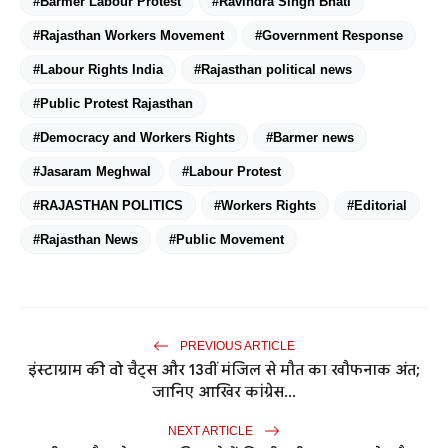
#Barmer Labour Protest
#Ravindra Singh Bhati
#Rajasthan Workers Movement
#Government Response
#Labour Rights India
#Rajasthan political news
#Public Protest Rajasthan
#Democracy and Workers Rights
#Barmer news
#Jasaram Meghwal
#Labour Protest
#RAJASTHAN POLITICS
#Workers Rights
#Editorial
#Rajasthan News
#Public Movement
PREVIOUS ARTICLE
इंस्टाग्राम की वो चैट्स और 13वीं मंजिल से मौत का खौफनाक अंत;
जानिए आखिर कांग्रेस...
NEXT ARTICLE