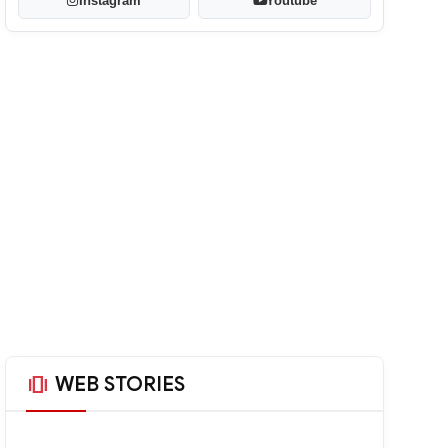
Instagram
Youtube
amp_stories
WEB STORIES