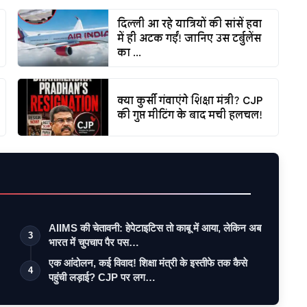
दिल्ली आ रहे यात्रियों की सांसें हवा
में ही अटक गईं! जानिए उस टर्बुलेंस
का ...
क्या कुर्सी गंवाएंगे शिक्षा मंत्री? CJP
की गुप्त मीटिंग के बाद मची हलचल!
AIIMS की चेतावनी: हेपेटाइटिस तो काबू में आया, लेकिन अब
3
भारत में चुपचाप पैर पस…
एक आंदोलन, कई विवाद! शिक्षा मंत्री के इस्तीफे तक कैसे
4
पहुंची लड़ाई? CJP पर लग…