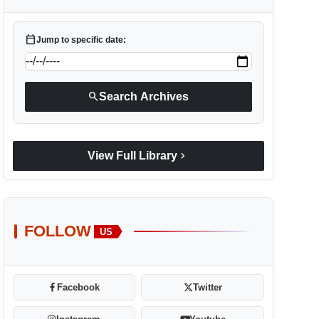
calendar_today
Jump to specific date:
search
Search Archives
chevron_right
View Full Library
FOLLOW
US
Facebook
Twitter