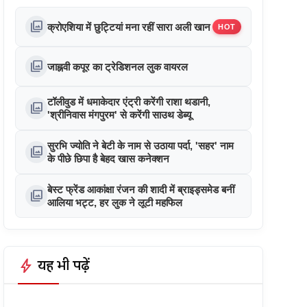
photo_library
क्रोएशिया में छुट्टियां मना रहीं सारा अली खान
HOT
photo_library
जाह्नवी कपूर का ट्रेडिशनल लुक वायरल
टॉलीवुड में धमाकेदार एंट्री करेंगी राशा थडानी,
photo_library
'श्रीनिवास मंगपुरम' से करेंगी साउथ डेब्यू
सुरभि ज्योति ने बेटी के नाम से उठाया पर्दा, 'सहर' नाम
photo_library
के पीछे छिपा है बेहद खास कनेक्शन
बेस्ट फ्रेंड आकांक्षा रंजन की शादी में ब्राइड्समेड बनीं
photo_library
आलिया भट्ट, हर लुक ने लूटी महफिल
bolt
यह भी पढ़ें