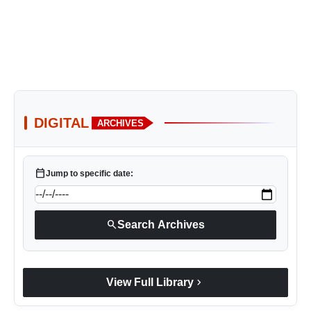
DIGITAL
ARCHIVES
calendar_today
Jump to specific date:
search
Search Archives
chevron_right
View Full Library