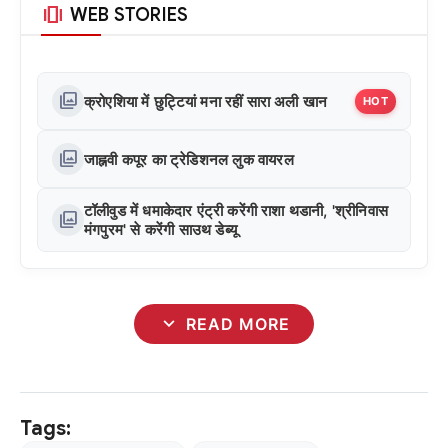
amp_stories
WEB STORIES
photo_library
क्रोएशिया में छुट्टियां मना रहीं सारा अली खान
HOT
photo_library
जाह्नवी कपूर का ट्रेडिशनल लुक वायरल
टॉलीवुड में धमाकेदार एंट्री करेंगी राशा थडानी, 'श्रीनिवास
photo_library
मंगपुरम' से करेंगी साउथ डेब्यू
expand_more
READ MORE
Tags: