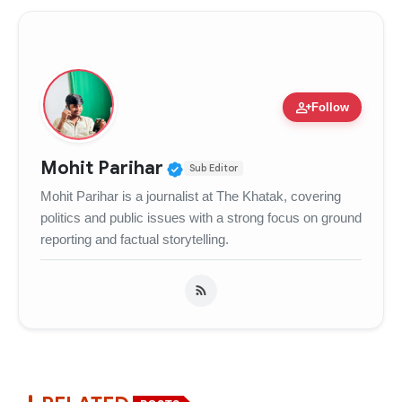
person_add
Follow
Verified Public Figure • 
Mohit Parihar
Sub Editor
Mohit Parihar is a journalist at The Khatak, covering
politics and public issues with a strong focus on ground
reporting and factual storytelling.