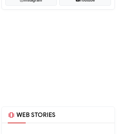
Instagram
Youtube
amp_stories
WEB STORIES