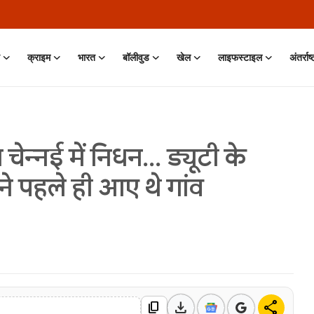
क्राइम
भारत
बॉलीवुड
खेल
लाइफस्टाइल
अंतर्राष
चेन्नई में निधन... ड्यूटी के
ने पहले ही आए थे गांव
 Jun, 2026
download
share
content_copy