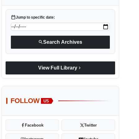
calendar_today
Jump to specific date:
search
Search Archives
chevron_right
View Full Library
FOLLOW
US
Facebook
Twitter