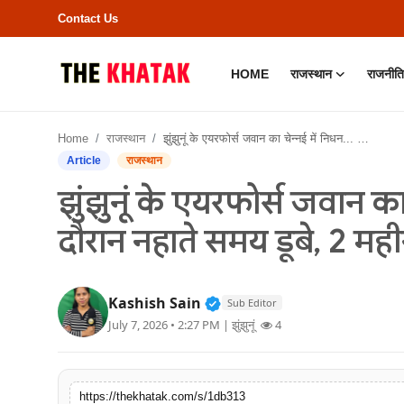
Contact Us
HOME
राजस्थान
राजनीति
Home
Home
राजस्थान
झुंझुनूं के एयरफोर्स जवान का चेन्नई में निधन... ड्यूटी के दौरान नहाते समय डूबे, 2 महीने पहले ही आए थे गांव
Contact Us
Article
राजस्थान
झुंझुनूं के एयरफोर्स जवान का 
राजस्थान
दौरान नहाते समय डूबे, 2 मही
राजनीति
क्राइम
Verified Public Figure • 11
Kashish Sain
Sub Editor
July 7, 2026 • 2:27 PM
| झुंझुनूं
4
भारत
बॉलीवुड
https://thekhatak.com/s/1db313