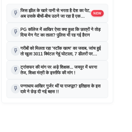
जिस झील के खारे पानी से भरता है देश का पेट,
flash_on
NEW
अब उसके बीचों-बीच उठने जा रहा है एक
'अनोखा शहर'... जानिए क्या है पूरा माजरा!
PG कॉलेज में आखिर ऐसा क्या हुआ कि छात्रों ने तोड़
flash_on
दिया मेन गेट का ताला? पुलिस भी रह गई हैरान
गरीबों को मिलता रहा 'स्टॉक खत्म' का जवाब, जांच हुई
flash_on
तो खुला 3011 क्विंटल गेहूं घोटाला, 7 डीलरों पर
कार्रवाई
ट्रांसफर की मांग पर अड़े शिक्षक... जयपुर में धरना
flash_on
तेज, शिक्षा मंत्री के इस्तीफे की मांग !
पन्नाधाय आखिर गुर्जर थीं या राजपूत? इतिहास के इस
flash_on
दावे ने छेड़ दी नई बहस !!