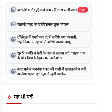
photo_library
क्रोएशिया में छुट्टियां मना रहीं सारा अली खान
HOT
photo_library
जाह्नवी कपूर का ट्रेडिशनल लुक वायरल
टॉलीवुड में धमाकेदार एंट्री करेंगी राशा थडानी,
photo_library
'श्रीनिवास मंगपुरम' से करेंगी साउथ डेब्यू
सुरभि ज्योति ने बेटी के नाम से उठाया पर्दा, 'सहर' नाम
photo_library
के पीछे छिपा है बेहद खास कनेक्शन
बेस्ट फ्रेंड आकांक्षा रंजन की शादी में ब्राइड्समेड बनीं
photo_library
आलिया भट्ट, हर लुक ने लूटी महफिल
bolt
यह भी पढ़ें