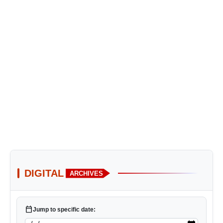
DIGITAL
ARCHIVES
calendar_today
Jump to specific date: