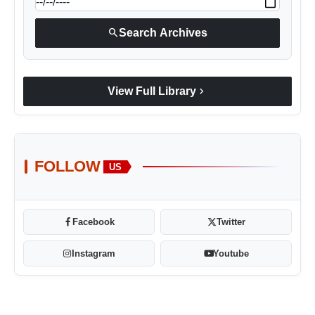
search
Search Archives
chevron_right
View Full Library
FOLLOW
US
Facebook
Twitter
Instagram
Youtube