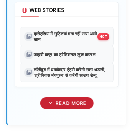
amp_stories
WEB STORIES
क्रोएशिया में छुट्टियां मना रहीं सारा अली
photo_library
HOT
खान
photo_library
जाह्नवी कपूर का ट्रेडिशनल लुक वायरल
टॉलीवुड में धमाकेदार एंट्री करेंगी राशा थडानी,
photo_library
'श्रीनिवास मंगपुरम' से करेंगी साउथ डेब्यू
expand_more
READ MORE