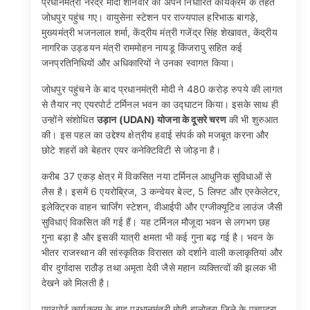
प्रधानमंत्री नरेंद्र मोदी शनिवार को अपने निर्धारित कार्यक्रम के तहत
जोधपुर पहुंच गए। वायुसेना स्टेशन पर राज्यपाल हरिभाऊ बागड़े,
मुख्यमंत्री भजनलाल शर्मा, केंद्रीय मंत्री गजेंद्र सिंह शेखावत, केंद्रीय
नागरिक उड्डयन मंत्री राममोहन नायडू किंजरापु सहित कई
जनप्रतिनिधियों और अधिकारियों ने उनका स्वागत किया।
जोधपुर पहुंचने के बाद प्रधानमंत्री मोदी ने 480 करोड़ रुपये की लागत
से तैयार नए एयरपोर्ट टर्मिनल भवन का उद्घाटन किया। इसके साथ ही
उन्होंने संशोधित
उड़ान (UDAN) योजना के दूसरे चरण
की भी शुरुआत
की। इस पहल का उद्देश्य क्षेत्रीय हवाई संपर्क को मजबूत करना और
छोटे शहरों को बेहतर एयर कनेक्टिविटी से जोड़ना है।
करीब 37 एकड़ क्षेत्र में विकसित नया टर्मिनल आधुनिक सुविधाओं से
लैस है। इसमें 6 एयरोब्रिज, 3 कन्वेयर बेल्ट, 5 लिफ्ट और एस्केलेटर,
इलेक्ट्रिक वाहन चार्जिंग स्टेशन, वीआईपी और एग्जीक्यूटिव लाउंज जैसी
सुविधाएं विकसित की गई हैं। यह टर्मिनल मौजूदा भवन से लगभग छह
गुना बड़ा है और इसकी यात्री क्षमता भी कई गुना बढ़ गई है। भवन के
भीतर राजस्थान की सांस्कृतिक विरासत को दर्शाने वाली कलाकृतियां और
वीर दुर्गादास राठौड़ तथा अमृता देवी जैसे महान व्यक्तित्वों की झलक भी
देखने को मिलती है।
एयरपोर्ट कार्यक्रम के बाद प्रधानमंत्री मोदी बालोतरा जिले के पचपदरा