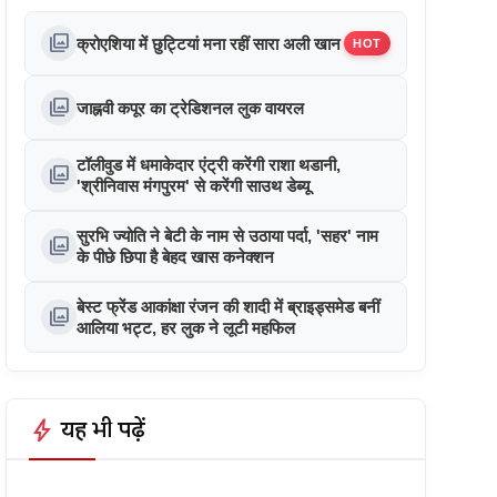
photo_library
क्रोएशिया में छुट्टियां मना रहीं सारा अली खान
HOT
photo_library
जाह्नवी कपूर का ट्रेडिशनल लुक वायरल
टॉलीवुड में धमाकेदार एंट्री करेंगी राशा थडानी,
photo_library
'श्रीनिवास मंगपुरम' से करेंगी साउथ डेब्यू
सुरभि ज्योति ने बेटी के नाम से उठाया पर्दा, 'सहर' नाम
photo_library
के पीछे छिपा है बेहद खास कनेक्शन
बेस्ट फ्रेंड आकांक्षा रंजन की शादी में ब्राइड्समेड बनीं
photo_library
आलिया भट्ट, हर लुक ने लूटी महफिल
bolt
यह भी पढ़ें