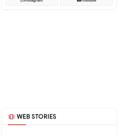
Instagram
Youtube
amp_stories
WEB STORIES