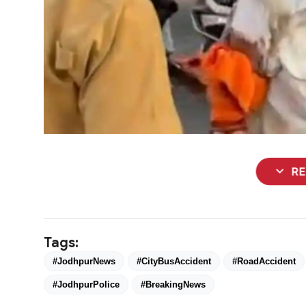
expand_more
R
Tags:
#JodhpurNews
#CityBusAccident
#RoadAccident
#JodhpurPolice
#BreakingNews