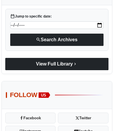
calendar_today
Jump to specific date:
search
Search Archives
chevron_right
View Full Library
FOLLOW
US
Facebook
Twitter