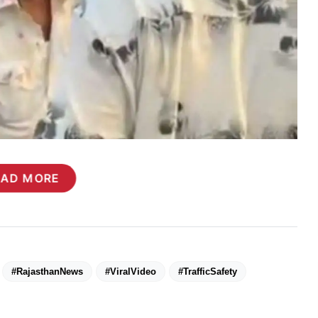
EAD MORE
#RajasthanNews
#ViralVideo
#TrafficSafety