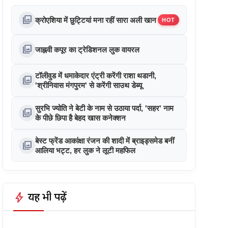
photo_library
क्रोएशिया में छुट्टियां मना रहीं सारा अली खान
HOT
photo_library
जाह्नवी कपूर का ट्रेडिशनल लुक वायरल
टॉलीवुड में धमाकेदार एंट्री करेंगी राशा थडानी,
photo_library
'श्रीनिवास मंगपुरम' से करेंगी साउथ डेब्यू
सुरभि ज्योति ने बेटी के नाम से उठाया पर्दा, 'सहर' नाम
photo_library
के पीछे छिपा है बेहद खास कनेक्शन
बेस्ट फ्रेंड आकांक्षा रंजन की शादी में ब्राइड्समेड बनीं
photo_library
आलिया भट्ट, हर लुक ने लूटी महफिल
bolt
यह भी पढ़ें