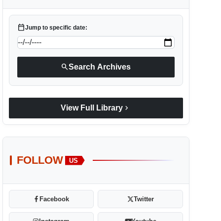
calendar_today
Jump to specific date:
search
Search Archives
chevron_right
View Full Library
FOLLOW
US
Facebook
Twitter