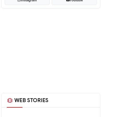
Instagram
Youtube
amp_stories
WEB STORIES