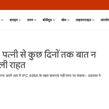
क्राइम
भारत
बॉलीवुड
खेल
लाइफस्टाइल
अंतर्राष
 पत्नी से कुछ दिनों तक बात न
िली राहत
त न करना अपने आप में IPC 498A के तहत क्रूरता नहीं माना जा सकता। अदालत ने
n • 11 Jun, 2026