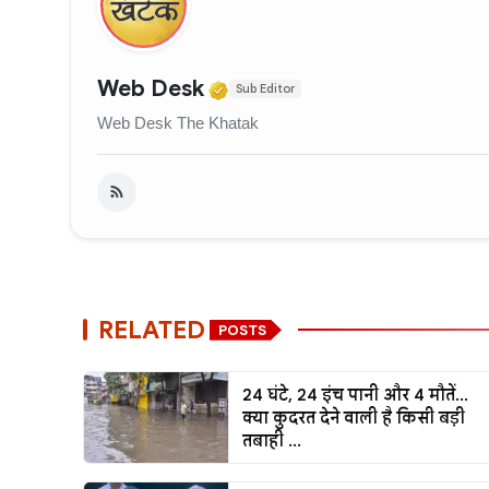
Verified Media or Organi
Web Desk
Sub Editor
Web Desk The Khatak
RELATED
POSTS
24 घंटे, 24 इंच पानी और 4 मौतें...
क्या कुदरत देने वाली है किसी बड़ी
तबाही ...