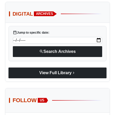
DIGITAL
ARCHIVES
calendar_today
Jump to specific date:
search
Search Archives
chevron_right
View Full Library
FOLLOW
US