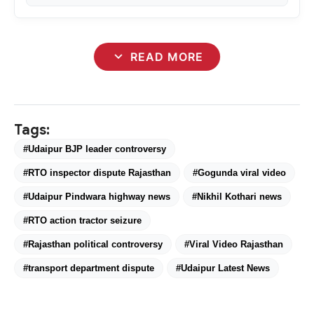
expand_more
READ MORE
Tags:
#Udaipur BJP leader controversy
#RTO inspector dispute Rajasthan
#Gogunda viral video
#Udaipur Pindwara highway news
#Nikhil Kothari news
#RTO action tractor seizure
#Rajasthan political controversy
#Viral Video Rajasthan
#transport department dispute
#Udaipur Latest News