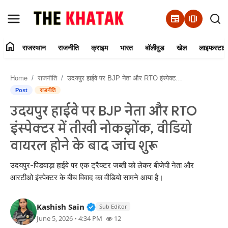
newspaper
amp_stories
home
राजस्थान
राजनीति
क्राइम
भारत
बॉलीवुड
खेल
लाइफस्टाइ
Home
Home
राजनीति
उदयपुर हाईवे पर BJP नेता और RTO इंस्पेक्टर में तीखी नोकझोंक, वीडियो वायरल होने के बाद जांच शुरू
Contact Us
Post
राजनीति
उदयपुर हाईवे पर BJP नेता और RTO
राजस्थान
इंस्पेक्टर में तीखी नोकझोंक, वीडियो
राजनीति
वायरल होने के बाद जांच शुरू
क्राइम
उदयपुर-पिंडवाड़ा हाईवे पर एक ट्रैक्टर जब्ती को लेकर बीजेपी नेता और
आरटीओ इंस्पेक्टर के बीच विवाद का वीडियो सामने आया है।
भारत
Verified Public Figure • 11 Jun, 20
Kashish Sain
Sub Editor
बॉलीवुड
June 5, 2026 • 4:34 PM
12