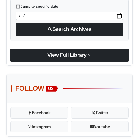
calendar_today
Jump to specific date:
search
Search Archives
chevron_right
View Full Library
FOLLOW
US
Facebook
Twitter
Instagram
Youtube