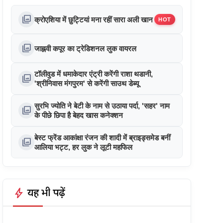
photo_library
क्रोएशिया में छुट्टियां मना रहीं सारा अली खान
HOT
photo_library
जाह्नवी कपूर का ट्रेडिशनल लुक वायरल
टॉलीवुड में धमाकेदार एंट्री करेंगी राशा थडानी,
photo_library
'श्रीनिवास मंगपुरम' से करेंगी साउथ डेब्यू
सुरभि ज्योति ने बेटी के नाम से उठाया पर्दा, 'सहर' नाम
photo_library
के पीछे छिपा है बेहद खास कनेक्शन
बेस्ट फ्रेंड आकांक्षा रंजन की शादी में ब्राइड्समेड बनीं
photo_library
आलिया भट्ट, हर लुक ने लूटी महफिल
bolt
यह भी पढ़ें