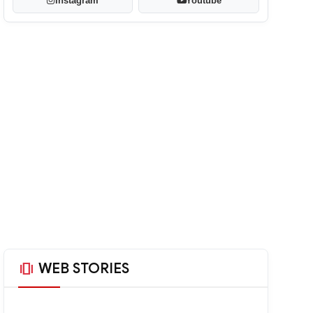
Instagram
Youtube
amp_stories
WEB STORIES