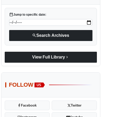
calendar_today
Jump to specific date:
search
Search Archives
chevron_right
View Full Library
FOLLOW
US
Facebook
Twitter