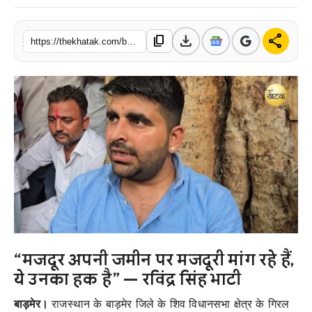
खेल
download
share
content_copy
https://thekhatak.com/barmer-shiv-mla-ravindra-singh-bhati-giral-dharna-workers-demand-news
लाइफस्टाइल
अंतर्राष्ट्रीय
“मजदूर अपनी जमीन पर मजदूरी मांग रहे हैं,
ये उनका हक है” — रविंद्र सिंह भाटी
बाड़मेर।
राजस्थान के बाड़मेर जिले के शिव विधानसभा क्षेत्र के गिरल