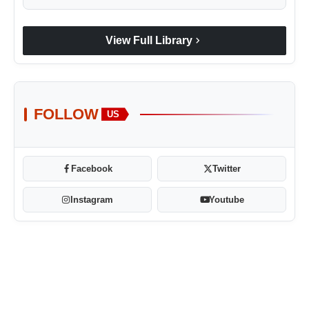
chevron_right
View Full Library
FOLLOW
US
Facebook
Twitter
Instagram
Youtube