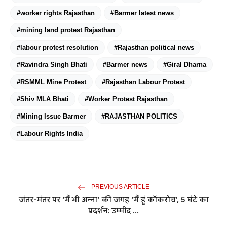
#worker rights Rajasthan
#Barmer latest news
#mining land protest Rajasthan
#labour protest resolution
#Rajasthan political news
#Ravindra Singh Bhati
#Barmer news
#Giral Dharna
#RSMML Mine Protest
#Rajasthan Labour Protest
#Shiv MLA Bhati
#Worker Protest Rajasthan
#Mining Issue Barmer
#RAJASTHAN POLITICS
#Labour Rights India
PREVIOUS ARTICLE
जंतर-मंतर पर ‘मैं भी अन्ना’ की जगह ‘मैं हूं कॉकरोच’, 5 घंटे का
प्रदर्शन: उम्मीद ...