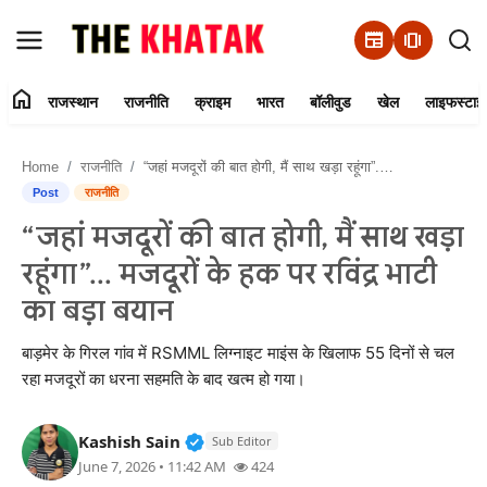
newspaper
amp_stories
home
राजस्थान
राजनीति
क्राइम
भारत
बॉलीवुड
खेल
लाइफस्टाइ
Home
Home
राजनीति
“जहां मजदूरों की बात होगी, मैं साथ खड़ा रहूंगा”... मजदूरों के हक पर रविंद्र भाटी का बड़ा बयान
Contact Us
Post
राजनीति
“जहां मजदूरों की बात होगी, मैं साथ खड़ा
राजस्थान
रहूंगा”... मजदूरों के हक पर रविंद्र भाटी
राजनीति
का बड़ा बयान
क्राइम
बाड़मेर के गिरल गांव में RSMML लिग्नाइट माइंस के खिलाफ 55 दिनों से चल
रहा मजदूरों का धरना सहमति के बाद खत्म हो गया।
भारत
Verified Public Figure • 11 Jun, 20
Kashish Sain
Sub Editor
बॉलीवुड
June 7, 2026 • 11:42 AM
424