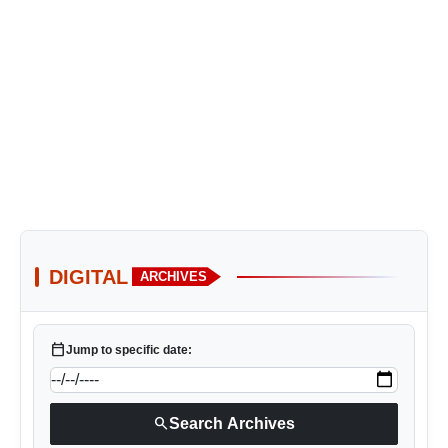
DIGITAL
ARCHIVES
calendar_today
Jump to specific date:
search
Search Archives