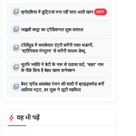
photo_library
क्रोएशिया में छुट्टियां मना रहीं सारा अली खान
HOT
photo_library
जाह्नवी कपूर का ट्रेडिशनल लुक वायरल
टॉलीवुड में धमाकेदार एंट्री करेंगी राशा थडानी,
photo_library
'श्रीनिवास मंगपुरम' से करेंगी साउथ डेब्यू
सुरभि ज्योति ने बेटी के नाम से उठाया पर्दा, 'सहर' नाम
photo_library
के पीछे छिपा है बेहद खास कनेक्शन
बेस्ट फ्रेंड आकांक्षा रंजन की शादी में ब्राइड्समेड बनीं
photo_library
आलिया भट्ट, हर लुक ने लूटी महफिल
bolt
यह भी पढ़ें