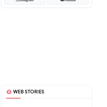
Instagram
Youtube
amp_stories
WEB STORIES