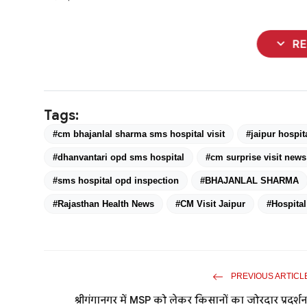
expand_more
R
Tags:
#cm bhajanlal sharma sms hospital visit
#jaipur hospit
#dhanvantari opd sms hospital
#cm surprise visit news
#sms hospital opd inspection
#BHAJANLAL SHARMA
#Rajasthan Health News
#CM Visit Jaipur
#Hospital
PREVIOUS ARTICL
श्रीगंगानगर में MSP को लेकर किसानों का जोरदार प्रदर्शन