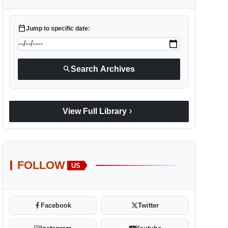
calendar_today
Jump to specific date:
search
Search Archives
chevron_right
View Full Library
FOLLOW
US
Facebook
Twitter