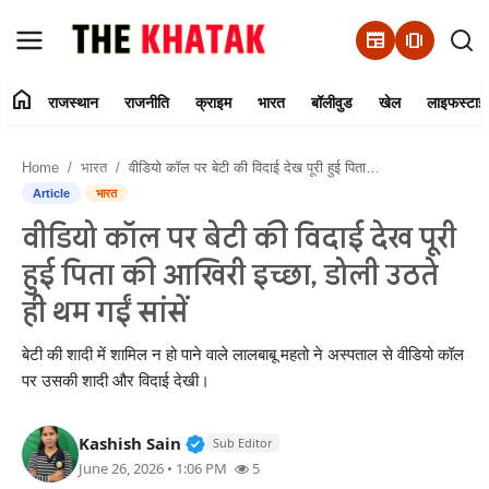
newspaper
amp_stories
home
राजस्थान
राजनीति
क्राइम
भारत
बॉलीवुड
खेल
लाइफस्टाइ
Home
Home
भारत
वीडियो कॉल पर बेटी की विदाई देख पूरी हुई पिता की आखिरी इच्छा, डोली उठते ही थम गईं सांसें
Contact Us
Article
भारत
वीडियो कॉल पर बेटी की विदाई देख पूरी
राजस्थान
हुई पिता की आखिरी इच्छा, डोली उठते
राजनीति
ही थम गईं सांसें
क्राइम
बेटी की शादी में शामिल न हो पाने वाले लालबाबू महतो ने अस्पताल से वीडियो कॉल
पर उसकी शादी और विदाई देखी।
भारत
Verified Public Figure • 11 Jun, 20
Kashish Sain
Sub Editor
बॉलीवुड
June 26, 2026 • 1:06 PM
5