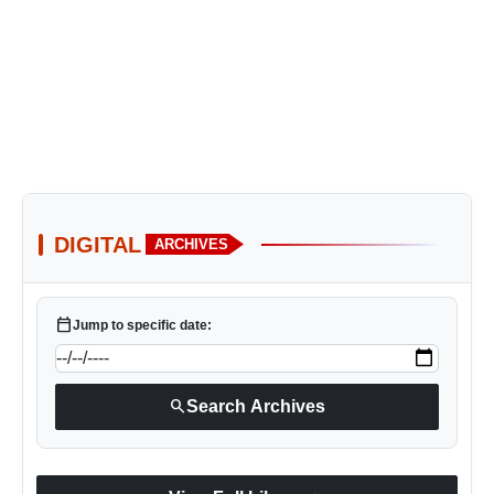
DIGITAL
ARCHIVES
calendar_today
Jump to specific date:
search
Search Archives