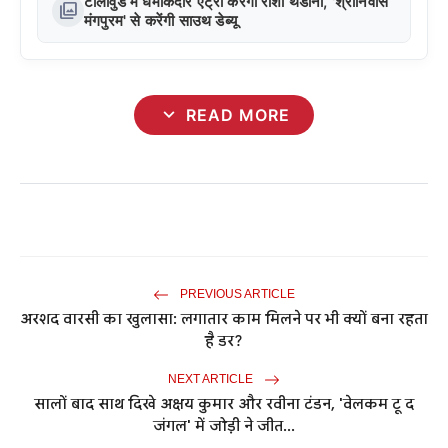
टॉलीवुड में धमाकेदार एंट्री करेंगी राशा थडानी, 'श्रीनिवास
photo_library
मंगपुरम' से करेंगी साउथ डेब्यू
expand_more
READ MORE
PREVIOUS ARTICLE
अरशद वारसी का खुलासा: लगातार काम मिलने पर भी क्यों बना रहता
है डर?
NEXT ARTICLE
सालों बाद साथ दिखे अक्षय कुमार और रवीना टंडन, 'वेलकम टू द
जंगल' में जोड़ी ने जीत...