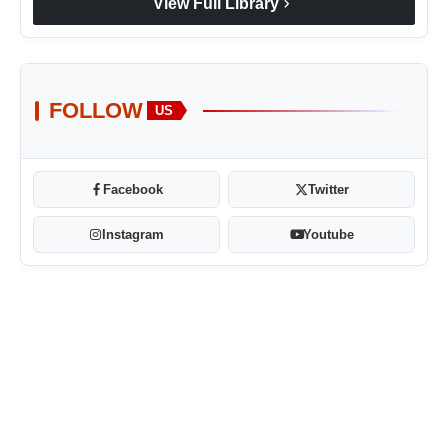
chevron_right
View Full Library
FOLLOW
US
Facebook
Twitter
Instagram
Youtube