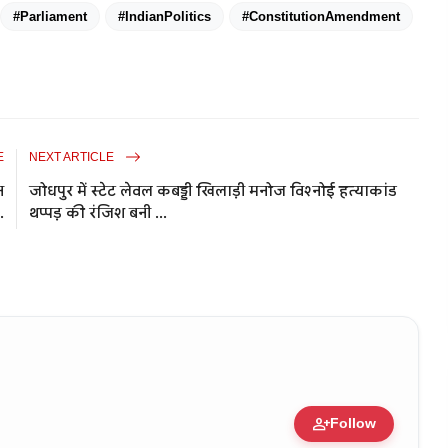
#Parliament
#IndianPolitics
#ConstitutionAmendment
E
NEXT ARTICLE
न
जोधपुर में स्टेट लेवल कबड्डी खिलाड़ी मनोज विश्नोई हत्याकांड
.
थप्पड़ की रंजिश बनी ...
person_add
Follow