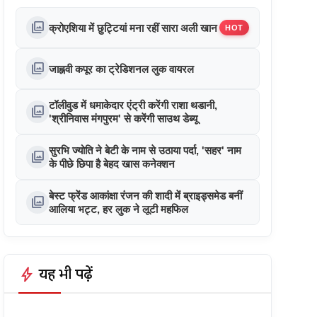
photo_library
क्रोएशिया में छुट्टियां मना रहीं सारा अली खान
HOT
photo_library
जाह्नवी कपूर का ट्रेडिशनल लुक वायरल
टॉलीवुड में धमाकेदार एंट्री करेंगी राशा थडानी,
photo_library
'श्रीनिवास मंगपुरम' से करेंगी साउथ डेब्यू
सुरभि ज्योति ने बेटी के नाम से उठाया पर्दा, 'सहर' नाम
photo_library
के पीछे छिपा है बेहद खास कनेक्शन
बेस्ट फ्रेंड आकांक्षा रंजन की शादी में ब्राइड्समेड बनीं
photo_library
आलिया भट्ट, हर लुक ने लूटी महफिल
bolt
यह भी पढ़ें