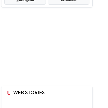
Instagram
Youtube
amp_stories
WEB STORIES