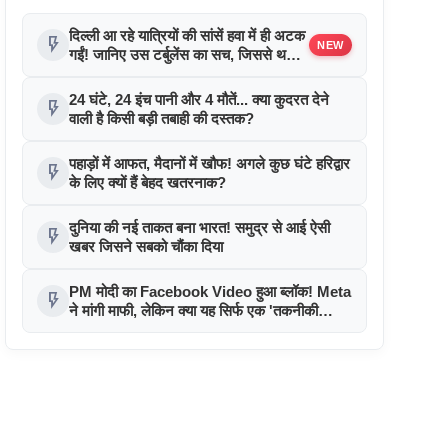
दिल्ली आ रहे यात्रियों की सांसें हवा में ही अटक
flash_on
NEW
गईं! जानिए उस टर्बुलेंस का सच, जिससे थर्रा
उठा पूरा विमान!
24 घंटे, 24 इंच पानी और 4 मौतें... क्या कुदरत देने
flash_on
वाली है किसी बड़ी तबाही की दस्तक?
पहाड़ों में आफत, मैदानों में खौफ! अगले कुछ घंटे हरिद्वार
flash_on
के लिए क्यों हैं बेहद खतरनाक?
दुनिया की नई ताकत बना भारत! समुद्र से आई ऐसी
flash_on
खबर जिसने सबको चौंका दिया
PM मोदी का Facebook Video हुआ ब्लॉक! Meta
flash_on
ने मांगी माफी, लेकिन क्या यह सिर्फ एक 'तकनीकी
खराबी' थी?