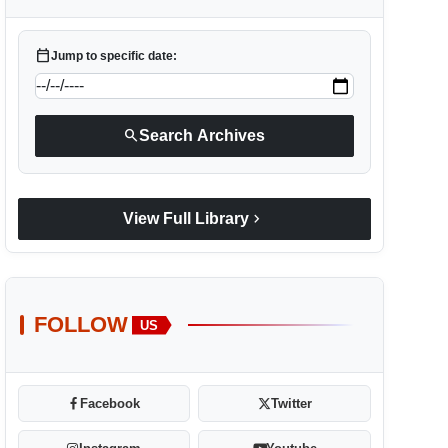
calendar_today
Jump to specific date:
search
Search Archives
chevron_right
View Full Library
FOLLOW
US
Facebook
Twitter