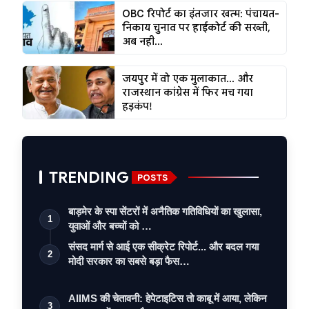
OBC रिपोर्ट का इंतजार खत्म: पंचायत-
निकाय चुनाव पर हाईकोर्ट की सख्ती,
अब नही...
जयपुर में वो एक मुलाकात... और
राजस्थान कांग्रेस में फिर मच गया
हड़कंप!
TRENDING
POSTS
बाड़मेर के स्पा सेंटरों में अनैतिक गतिविधियों का खुलासा,
1
युवाओं और बच्चों को …
संसद मार्ग से आई एक सीक्रेट रिपोर्ट... और बदल गया
2
मोदी सरकार का सबसे बड़ा फैस…
AIIMS की चेतावनी: हेपेटाइटिस तो काबू में आया, लेकिन
3