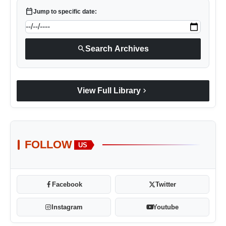
calendar_today
Jump to specific date:
search
Search Archives
chevron_right
View Full Library
FOLLOW
US
Facebook
Twitter
Instagram
Youtube