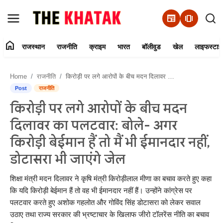
newspaper
amp_stories
home
राजस्थान
राजनीति
क्राइम
भारत
बॉलीवुड
खेल
लाइफस्टाइ
Home
Home
राजनीति
किरोड़ी पर लगे आरोपों के बीच मदन दिलावर का पलटवार: बोले- अगर किरोड़ी बेईमान हैं तो मैं भी ईमानदार नहीं, डोटासरा भी जाएंगे जेल
Contact Us
Post
राजनीति
किरोड़ी पर लगे आरोपों के बीच मदन
राजस्थान
दिलावर का पलटवार: बोले- अगर
राजनीति
किरोड़ी बेईमान हैं तो मैं भी ईमानदार नहीं,
डोटासरा भी जाएंगे जेल
क्राइम
शिक्षा मंत्री मदन दिलावर ने कृषि मंत्री किरोड़ीलाल मीणा का बचाव करते हुए कहा
भारत
कि यदि किरोड़ी बेईमान हैं तो वह भी ईमानदार नहीं हैं। उन्होंने कांग्रेस पर
पलटवार करते हुए अशोक गहलोत और गोविंद सिंह डोटासरा को लेकर सवाल
बॉलीवुड
उठाए तथा राज्य सरकार की भ्रष्टाचार के खिलाफ जीरो टॉलरेंस नीति का बचाव