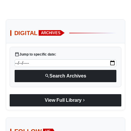
DIGITAL
ARCHIVES
calendar_today
Jump to specific date:
search
Search Archives
chevron_right
View Full Library