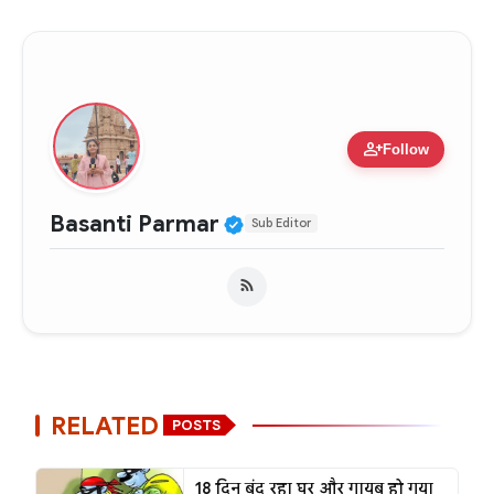
person_add
Follow
Verified Public Figure •
Basanti Parmar
Sub Editor
RELATED
POSTS
18 दिन बंद रहा घर और गायब हो गया