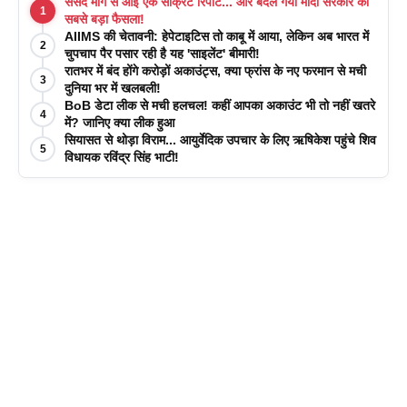
संसद मार्ग से आई एक सीक्रेट रिपोर्ट... और बदल गया मोदी सरकार का
1
सबसे बड़ा फैसला!
AIIMS की चेतावनी: हेपेटाइटिस तो काबू में आया, लेकिन अब भारत में
2
चुपचाप पैर पसार रही है यह 'साइलेंट' बीमारी!
रातभर में बंद होंगे करोड़ों अकाउंट्स, क्या फ्रांस के नए फरमान से मची
3
दुनिया भर में खलबली!
BoB डेटा लीक से मची हलचल! कहीं आपका अकाउंट भी तो नहीं खतरे
4
में? जानिए क्या लीक हुआ
सियासत से थोड़ा विराम... आयुर्वेदिक उपचार के लिए ऋषिकेश पहुंचे शिव
5
विधायक रविंद्र सिंह भाटी!