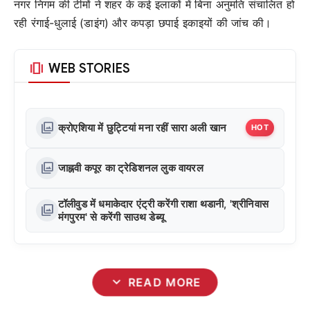
नगर निगम की टीमों ने शहर के कई इलाकों में बिना अनुमति संचालित हो
रही रंगाई-धुलाई (डाइंग) और कपड़ा छपाई इकाइयों की जांच की।
amp_stories
WEB STORIES
photo_library
क्रोएशिया में छुट्टियां मना रहीं सारा अली खान
HOT
photo_library
जाह्नवी कपूर का ट्रेडिशनल लुक वायरल
टॉलीवुड में धमाकेदार एंट्री करेंगी राशा थडानी, 'श्रीनिवास
photo_library
मंगपुरम' से करेंगी साउथ डेब्यू
expand_more
READ MORE