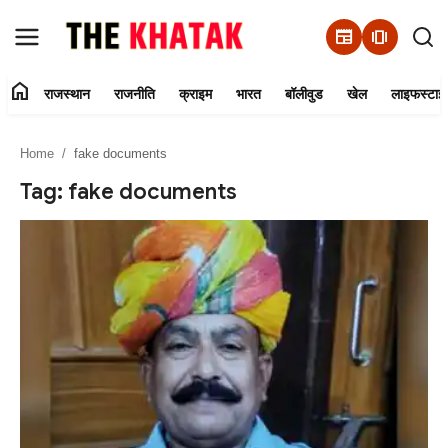
newspaper
amp_stories
home
राजस्थान
राजनीति
क्राइम
भारत
बॉलीवुड
खेल
लाइफस्टाइ
Home
Home
fake documents
Contact Us
Tag: fake documents
राजस्थान
राजनीति
क्राइम
भारत
बॉलीवुड