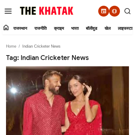
newspaper
amp_stories
home
राजस्थान
राजनीति
क्राइम
भारत
बॉलीवुड
खेल
लाइफस्टाइ
Home
Home
Indian Cricketer News
Contact Us
Tag: Indian Cricketer News
राजस्थान
राजनीति
क्राइम
भारत
बॉलीवुड