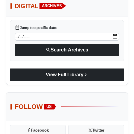
DIGITAL
ARCHIVES
calendar_today
Jump to specific date:
search
Search Archives
chevron_right
View Full Library
FOLLOW
US
Facebook
Twitter