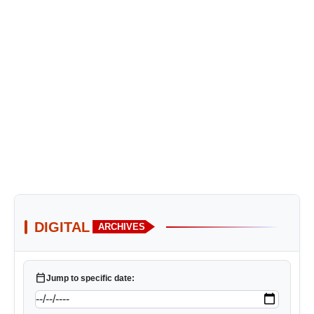
DIGITAL
ARCHIVES
calendar_today
Jump to specific date: