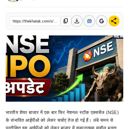
खेल
download
share
content_copy
लाइफस्टाइल
https://thekhatak.com/s/e12e40
अंतर्राष्ट्रीय
भारतीय शेयर बाजार में एक बार फिर नेशनल स्टॉक एक्सचेंज (NSE)
के संभावित आईपीओ को लेकर चर्चाएं तेज हो गई हैं। लंबे समय से
प्रतीक्षित इस आईपीओ को लेकर बाजार में सकारात्मक माहौल बनता