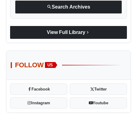
search
Search Archives
chevron_right
View Full Library
FOLLOW
US
Facebook
Twitter
Instagram
Youtube