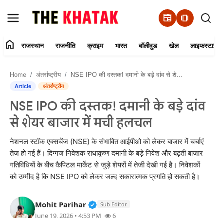
newspaper
amp_stories
home
राजस्थान
राजनीति
क्राइम
भारत
बॉलीवुड
खेल
लाइफस्टाइ
Home
Home
अंतर्राष्ट्रीय
NSE IPO की दस्तक! दमानी के बड़े दांव से शेयर बाजार में मची हलचल
Contact Us
Article
अंतर्राष्ट्रीय
NSE IPO की दस्तक! दमानी के बड़े दांव
राजस्थान
से शेयर बाजार में मची हलचल
राजनीति
नेशनल स्टॉक एक्सचेंज (NSE) के संभावित आईपीओ को लेकर बाजार में चर्चाएं
तेज हो गई हैं। दिग्गज निवेशक राधाकृष्ण दमानी के बड़े निवेश और बढ़ती बाजार
क्राइम
गतिविधियों के बीच कैपिटल मार्केट से जुड़े शेयरों में तेजी देखी गई है। निवेशकों
को उम्मीद है कि NSE IPO को लेकर जल्द सकारात्मक प्रगति हो सकती है।
भारत
Verified Public Figure • 11 Jun, 2
Mohit Parihar
Sub Editor
बॉलीवुड
June 19, 2026 • 4:53 PM
6