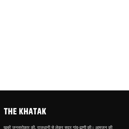
खबरें जनसरोकार की, राजधानी से लेकर सुदूर गांव-ढाणी की। आमजन की