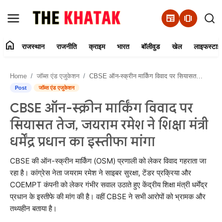
newspaper
amp_stories
home
राजस्थान
राजनीति
क्राइम
भारत
बॉलीवुड
खेल
लाइफस्टाइ
Home
Home
जॉब्स एंड एजुकेशन
CBSE ऑन-स्क्रीन मार्किंग विवाद पर सियासत तेज, जयराम रमेश ने शिक्षा मंत्री धर्मेंद्र प्रधान का इस्तीफा मांगा
Contact Us
Post
जॉब्स एंड एजुकेशन
CBSE ऑन-स्क्रीन मार्किंग विवाद पर
राजस्थान
सियासत तेज, जयराम रमेश ने शिक्षा मंत्री
राजनीति
धर्मेंद्र प्रधान का इस्तीफा मांगा
क्राइम
CBSE की ऑन-स्क्रीन मार्किंग (OSM) प्रणाली को लेकर विवाद गहराता जा
रहा है। कांग्रेस नेता जयराम रमेश ने साइबर सुरक्षा, टेंडर प्रक्रिया और
COEMPT कंपनी को लेकर गंभीर सवाल उठाते हुए केंद्रीय शिक्षा मंत्री धर्मेंद्र
भारत
प्रधान के इस्तीफे की मांग की है। वहीं CBSE ने सभी आरोपों को भ्रामक और
तथ्यहीन बताया है।
बॉलीवुड