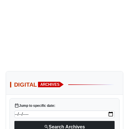
DIGITAL
ARCHIVES
calendar_today
Jump to specific date:
search
Search Archives