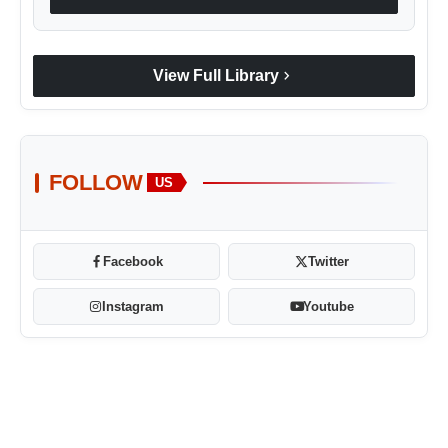
chevron_right
View Full Library
FOLLOW
US
Facebook
Twitter
Instagram
Youtube