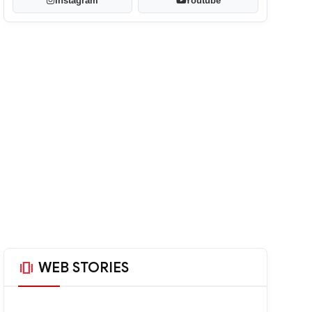
Instagram
Youtube
amp_stories
WEB STORIES