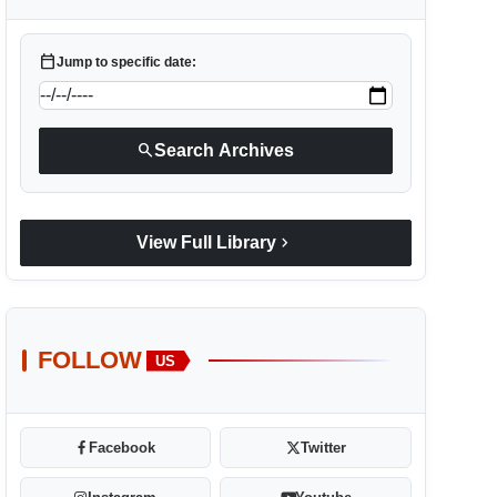
calendar_today
Jump to specific date:
search
Search Archives
chevron_right
View Full Library
FOLLOW
US
Facebook
Twitter