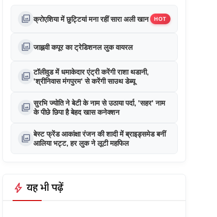
photo_library
क्रोएशिया में छुट्टियां मना रहीं सारा अली खान
HOT
photo_library
जाह्नवी कपूर का ट्रेडिशनल लुक वायरल
टॉलीवुड में धमाकेदार एंट्री करेंगी राशा थडानी,
photo_library
'श्रीनिवास मंगपुरम' से करेंगी साउथ डेब्यू
सुरभि ज्योति ने बेटी के नाम से उठाया पर्दा, 'सहर' नाम
photo_library
के पीछे छिपा है बेहद खास कनेक्शन
बेस्ट फ्रेंड आकांक्षा रंजन की शादी में ब्राइड्समेड बनीं
photo_library
आलिया भट्ट, हर लुक ने लूटी महफिल
bolt
यह भी पढ़ें