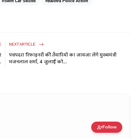
#Swift Car Seized
#Balotra Police Action
E
NEXT ARTICLE
र
पचपदरा रिफाइनरी की तैयारियों का जायजा लेंगे मुख्यमंत्री
.
भजनलाल शर्मा, 4 जुलाई को...
person_add
Follow