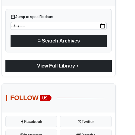
calendar_today
Jump to specific date:
search
Search Archives
chevron_right
View Full Library
FOLLOW
US
Facebook
Twitter