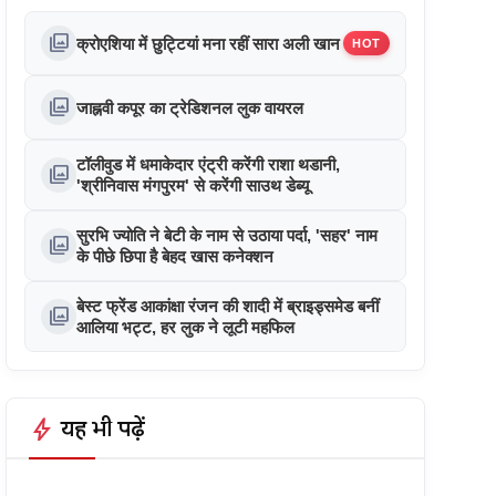
photo_library
क्रोएशिया में छुट्टियां मना रहीं सारा अली खान
HOT
photo_library
जाह्नवी कपूर का ट्रेडिशनल लुक वायरल
टॉलीवुड में धमाकेदार एंट्री करेंगी राशा थडानी,
photo_library
'श्रीनिवास मंगपुरम' से करेंगी साउथ डेब्यू
सुरभि ज्योति ने बेटी के नाम से उठाया पर्दा, 'सहर' नाम
photo_library
के पीछे छिपा है बेहद खास कनेक्शन
बेस्ट फ्रेंड आकांक्षा रंजन की शादी में ब्राइड्समेड बनीं
photo_library
आलिया भट्ट, हर लुक ने लूटी महफिल
bolt
यह भी पढ़ें