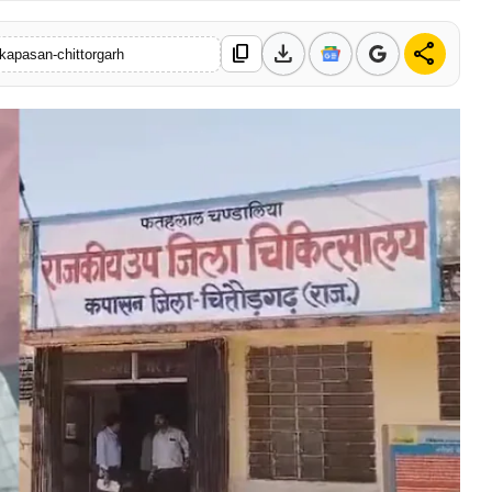
download
share
content_copy
-kapasan-chittorgarh