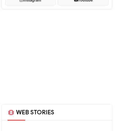
Instagram
Youtube
amp_stories
WEB STORIES