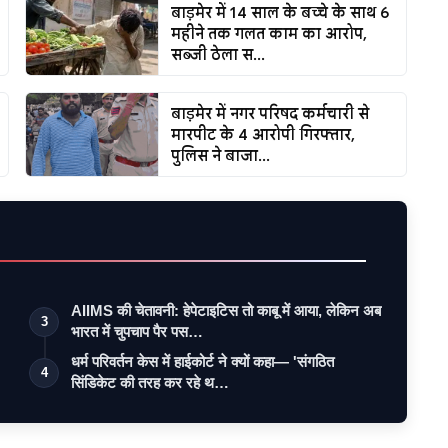
बाड़मेर में 14 साल के बच्चे के साथ 6
महीने तक गलत काम का आरोप,
सब्जी ठेला स...
बाड़मेर में नगर परिषद कर्मचारी से
मारपीट के 4 आरोपी गिरफ्तार,
पुलिस ने बाजा...
AIIMS की चेतावनी: हेपेटाइटिस तो काबू में आया, लेकिन अब
3
भारत में चुपचाप पैर पस…
धर्म परिवर्तन केस में हाईकोर्ट ने क्यों कहा— 'संगठित
4
सिंडिकेट की तरह कर रहे थ…