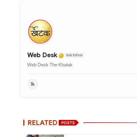
Verified Media or Organi
Web Desk
Sub Editor
Web Desk The Khatak
RELATED
POSTS