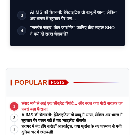
AIIMS की चेतावनी: हेपेटाइटिस तो काबू में आया, लेकिन
3
अब भारत में चुपचाप पैर पस…
"सरपंच साहब, जेल जाओगे!" जानिए बीच सड़क SHO
4
ने क्यों दी सख्त चेतावनी?
POPULAR
POSTS
संसद मार्ग से आई एक सीक्रेट रिपोर्ट... और बदल गया मोदी सरकार का
1
सबसे बड़ा फैसला!
AIIMS की चेतावनी: हेपेटाइटिस तो काबू में आया, लेकिन अब भारत में
2
चुपचाप पैर पसार रही है यह 'साइलेंट' बीमारी!
रातभर में बंद होंगे करोड़ों अकाउंट्स, क्या फ्रांस के नए फरमान से मची
3
दुनिया भर में खलबली!