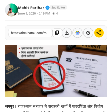
खेल
Verified Public Figure • 11 Jun, 2
Mohit Parihar
Sub Editor
June 9, 2026 • 5:19 PM
4
लाइफस्टाइल
अंतर्राष्ट्रीय
download
share
content_copy
https://thekhatak.com/rajasthan-government-stops-payment-of-private-mobile-phone-bills-for-officers-and-employees
जयपुर।
राजस्थान सरकार ने सरकारी खर्चों में पारदर्शिता और वित्तीय