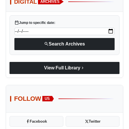
DIGITAL
ARCHIVES
calendar_today
Jump to specific date:
search
Search Archives
chevron_right
View Full Library
FOLLOW
US
Facebook
Twitter