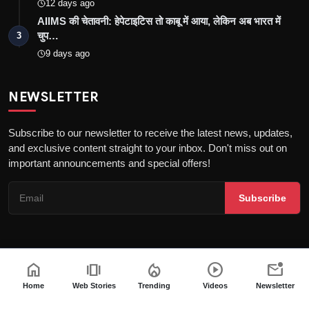
12 days ago
AIIMS की चेतावनी: हेपेटाइटिस तो काबू में आया, लेकिन अब भारत में
चुप…
3
9 days ago
NEWSLETTER
Subscribe to our newsletter to receive the latest news, updates,
and exclusive content straight to your inbox. Don't miss out on
important announcements and special offers!
Subscribe
home
amp_stories
local_fire_department
play_circle
mark_email_unread
Copyright © 2026 the khatak - All Rights Reserved
About us
Privacy Policy
DMCA Policy
Terms & Conditions
Home
Web Stories
Trending
Videos
Newsletter
Fact-Checking Policy