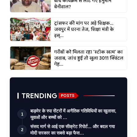
बीच कार्यक्रम से लौट गए हनुमान
बेनीवाल?
ट्रांसफर की मांग पर अड़े शिक्षक...
जयपुर में धरना तेज, शिक्षा मंत्री के
इस्...
गरीबों को मिलता रहा 'स्टॉक खत्म' का
जवाब, जांच हुई तो खुला 3011 क्विंटल
गेह...
TRENDING
POSTS
बाड़मेर के स्पा सेंटरों में अनैतिक गतिविधियों का खुलासा,
1
युवाओं और बच्चों को …
संसद मार्ग से आई एक सीक्रेट रिपोर्ट... और बदल गया
2
मोदी सरकार का सबसे बड़ा फैस…