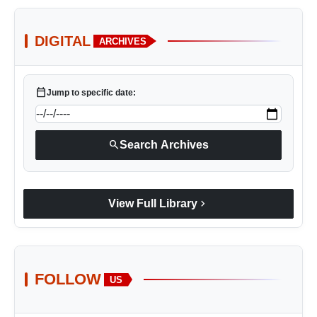
DIGITAL
ARCHIVES
calendar_today
Jump to specific date:
search
Search Archives
chevron_right
View Full Library
FOLLOW
US