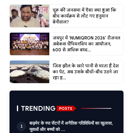
चूरू की जनसभा में ऐसा क्या हुआ कि
बीच कार्यक्रम से लौट गए हनुमान
बेनीवाल?
जयपुर में 'NUMIQRON 2026' रीजनल
अबेकस चैंपियनशिप का आयोजन,
600 से अधिक बच्च...
जिस झील के खारे पानी से भरता है देश
का पेट, अब उसके बीचों-बीच उठने जा
रहा ह...
TRENDING
POSTS
बाड़मेर के स्पा सेंटरों में अनैतिक गतिविधियों का खुलासा,
1
युवाओं और बच्चों को …