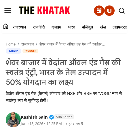
newspaper
amp_stories
home
राजस्थान
राजनीति
क्राइम
भारत
बॉलीवुड
खेल
लाइफस्टाइ
Home
Home
राजस्थान
शेयर बाजार में वेदांता ऑयल एंड गैस की स्वतंत्र एंट्री, भारत के तेल उत्पादन में 50% योगदान का लक्ष्य
Contact Us
Article
राजस्थान
शेयर बाजार में वेदांता ऑयल एंड गैस की
राजस्थान
स्वतंत्र एंट्री, भारत के तेल उत्पादन में
राजनीति
50% योगदान का लक्ष्य
क्राइम
वेदांता ऑयल एंड गैस (केयर्न) सोमवार को NSE और BSE पर ‘VOGL’ नाम से
स्वतंत्र रूप से सूचीबद्ध होगी।
भारत
Verified Public Figure • 11 Jun, 20
Kashish Sain
Sub Editor
बॉलीवुड
June 15, 2026 • 12:25 PM
| बाड़मेर
5