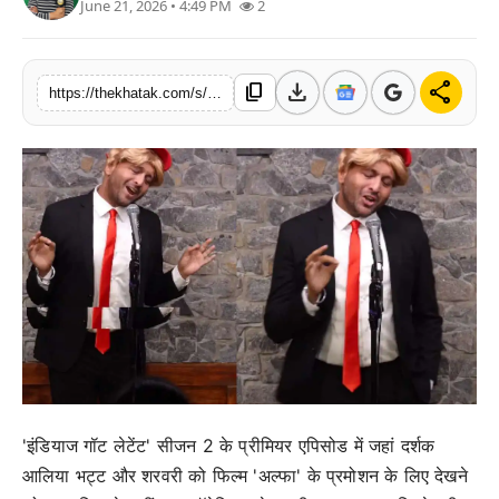
June 21, 2026 • 4:49 PM
2
खेल
लाइफस्टाइल
download
share
content_copy
https://thekhatak.com/s/1ff567
अंतर्राष्ट्रीय
'इंडियाज गॉट लेटेंट' सीजन 2 के प्रीमियर एपिसोड में जहां दर्शक
आलिया भट्ट और शरवरी को फिल्म 'अल्फा' के प्रमोशन के लिए देखने