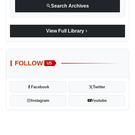
search
Search Archives
chevron_right
View Full Library
FOLLOW
US
Facebook
Twitter
Instagram
Youtube