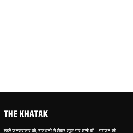
खबरें जनसरोकार की, राजधानी से लेकर सुदूर गांव-ढाणी की। आमजन की