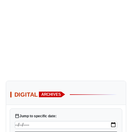
DIGITAL
ARCHIVES
calendar_today
Jump to specific date: