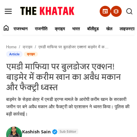
newspaper
amp_stories
home
राजस्थान
राजनीति
क्राइम
भारत
बॉलीवुड
खेल
लाइफस्टाइ
Home
Home
क्राइम
एमडी माफिया पर बुलडोजर एक्शन! बाड़मेर में करीम खान का अवैध मकान और फैक्ट्री ध्वस्त
Contact Us
Article
क्राइम
एमडी माफिया पर बुलडोजर एक्शन!
राजस्थान
बाड़मेर में करीम खान का अवैध मकान
राजनीति
और फैक्ट्री ध्वस्त
क्राइम
बाड़मेर के सेड़वा क्षेत्र में एमडी ड्रग्स मामले के आरोपी करीम खान के सरकारी
जमीन पर बने अवैध मकान और फैक्ट्री को प्रशासन ने ध्वस्त किया। पुलिस की
बड़ी कार्रवाई।
भारत
बॉलीवुड
Verified Public Figure • 11 Jun, 20
Kashish Sain
Sub Editor