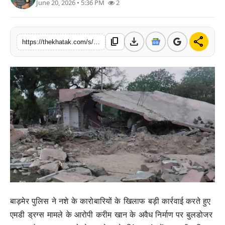
June 20, 2026 • 5:36 PM
2
खेल
लाइफस्टाइल
download
share
content_copy
https://thekhatak.com/s/c24b7f
अंतर्राष्ट्रीय
बाड़मेर पुलिस ने नशे के कारोबारियों के खिलाफ बड़ी कार्रवाई करते हुए
एमडी ड्रग्स मामले के आरोपी करीम खान के अवैध निर्माण पर बुलडोजर