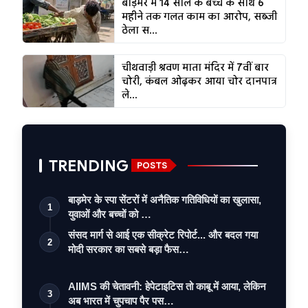
बाड़मेर में 14 साल के बच्चे के साथ 6
महीने तक गलत काम का आरोप, सब्जी
ठेला स...
चीथवाड़ी श्रवण माता मंदिर में 7वीं बार
चोरी, कंबल ओढ़कर आया चोर दानपात्र
ले...
TRENDING
POSTS
बाड़मेर के स्पा सेंटरों में अनैतिक गतिविधियों का खुलासा,
1
युवाओं और बच्चों को …
संसद मार्ग से आई एक सीक्रेट रिपोर्ट... और बदल गया
2
मोदी सरकार का सबसे बड़ा फैस…
AIIMS की चेतावनी: हेपेटाइटिस तो काबू में आया, लेकिन
3
अब भारत में चुपचाप पैर पस…