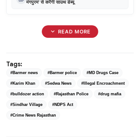
मंगपुरम' से करेंगी साउथ डेब्यू
expand_more
READ MORE
Tags:
#Barmer news
#Barmer police
#MD Drugs Case
#Karim Khan
#Sedwa News
#Illegal Encroachment
#bulldozer action
#Rajasthan Police
#drug mafia
#Sindhar Village
#NDPS Act
#Crime News Rajasthan