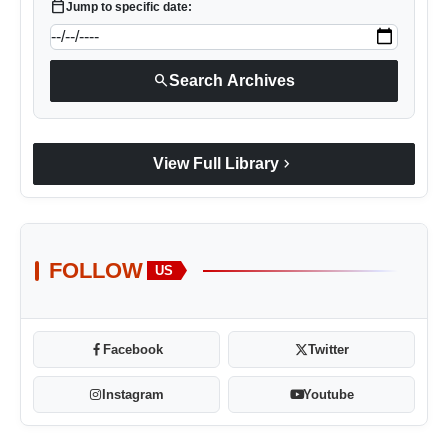
calendar_today
Jump to specific date:
search
Search Archives
chevron_right
View Full Library
FOLLOW
US
Facebook
Twitter
Instagram
Youtube