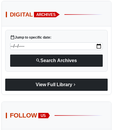
DIGITAL
ARCHIVES
calendar_today
Jump to specific date:
search
Search Archives
chevron_right
View Full Library
FOLLOW
US