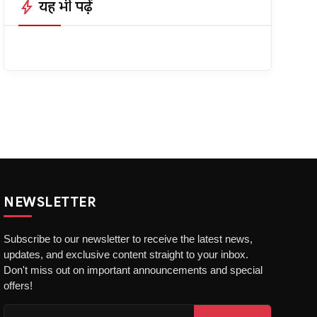
bolt
यह भी पढ़ें
NEWSLETTER
Subscribe to our newsletter to receive the latest news,
updates, and exclusive content straight to your inbox.
Don't miss out on important announcements and special
offers!