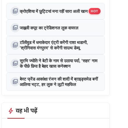
photo_library
क्रोएशिया में छुट्टियां मना रहीं सारा अली खान
HOT
photo_library
जाह्नवी कपूर का ट्रेडिशनल लुक वायरल
टॉलीवुड में धमाकेदार एंट्री करेंगी राशा थडानी,
photo_library
'श्रीनिवास मंगपुरम' से करेंगी साउथ डेब्यू
सुरभि ज्योति ने बेटी के नाम से उठाया पर्दा, 'सहर' नाम
photo_library
के पीछे छिपा है बेहद खास कनेक्शन
बेस्ट फ्रेंड आकांक्षा रंजन की शादी में ब्राइड्समेड बनीं
photo_library
आलिया भट्ट, हर लुक ने लूटी महफिल
bolt
यह भी पढ़ें