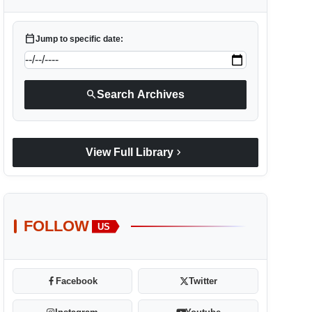
calendar_today
Jump to specific date:
search
Search Archives
chevron_right
View Full Library
FOLLOW
US
Facebook
Twitter