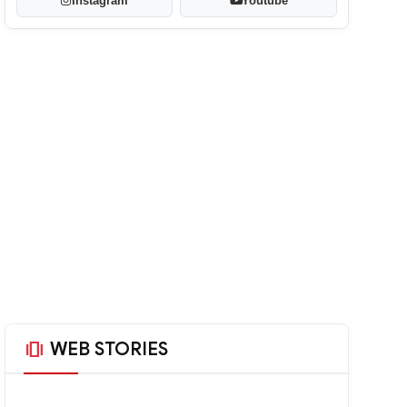
Instagram
Youtube
amp_stories
WEB STORIES