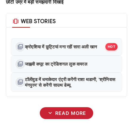
छोटी उम्र में बड़ी समझदारी दिखाई
amp_stories
WEB STORIES
photo_library
क्रोएशिया में छुट्टियां मना रहीं सारा अली खान
HOT
photo_library
जाह्नवी कपूर का ट्रेडिशनल लुक वायरल
टॉलीवुड में धमाकेदार एंट्री करेंगी राशा थडानी, 'श्रीनिवास
photo_library
मंगपुरम' से करेंगी साउथ डेब्यू
expand_more
READ MORE