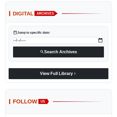
DIGITAL
ARCHIVES
calendar_today
Jump to specific date:
search
Search Archives
chevron_right
View Full Library
FOLLOW
US