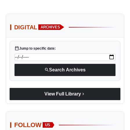
DIGITAL
ARCHIVES
calendar_today
Jump to specific date:
search
Search Archives
chevron_right
View Full Library
FOLLOW
US