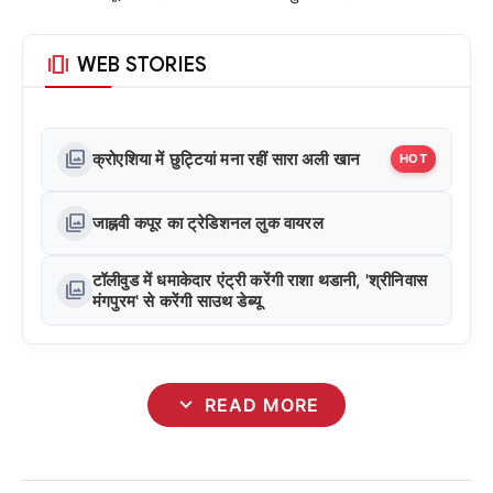
amp_stories
WEB STORIES
photo_library
क्रोएशिया में छुट्टियां मना रहीं सारा अली खान
HOT
photo_library
जाह्नवी कपूर का ट्रेडिशनल लुक वायरल
टॉलीवुड में धमाकेदार एंट्री करेंगी राशा थडानी, 'श्रीनिवास
photo_library
मंगपुरम' से करेंगी साउथ डेब्यू
expand_more
READ MORE