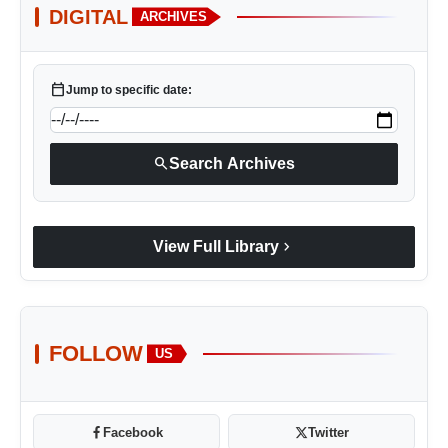
DIGITAL
ARCHIVES
calendar_today
Jump to specific date:
search
Search Archives
chevron_right
View Full Library
FOLLOW
US
Facebook
Twitter