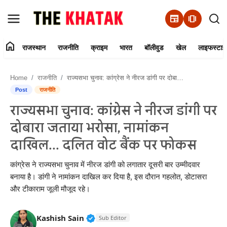
newspaper
amp_stories
home
राजस्थान
राजनीति
क्राइम
भारत
बॉलीवुड
खेल
लाइफस्टाइ
Home
Home
राजनीति
राज्यसभा चुनाव: कांग्रेस ने नीरज डांगी पर दोबारा जताया भरोसा, नामांकन दाखिल... दलित वोट बैंक पर फोकस
Contact Us
Post
राजनीति
राज्यसभा चुनाव: कांग्रेस ने नीरज डांगी पर
राजस्थान
दोबारा जताया भरोसा, नामांकन
राजनीति
दाखिल... दलित वोट बैंक पर फोकस
क्राइम
कांग्रेस ने राज्यसभा चुनाव में नीरज डांगी को लगातार दूसरी बार उम्मीदवार
बनाया है। डांगी ने नामांकन दाखिल कर दिया है, इस दौरान गहलोत, डोटासरा
और टीकाराम जूली मौजूद रहे।
भारत
बॉलीवुड
Verified Public Figure • 11 Jun, 20
Kashish Sain
Sub Editor