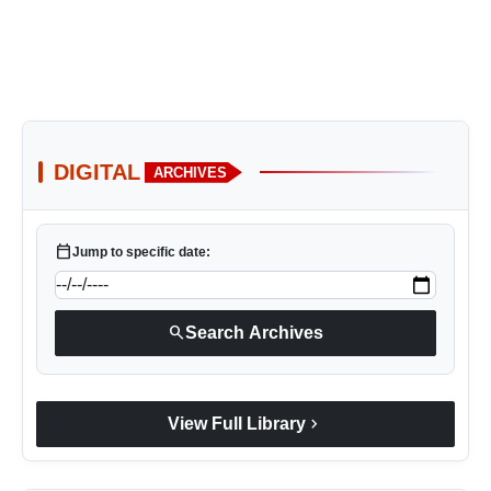
DIGITAL
ARCHIVES
calendar_today
Jump to specific date:
search
Search Archives
chevron_right
View Full Library